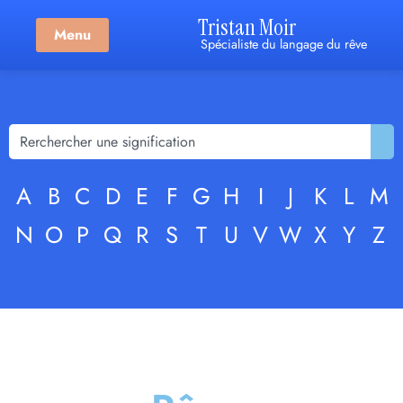
Tristan Moir
Menu
Spécialiste du langage du rêve
A
B
C
D
E
F
G
H
I
J
K
L
M
N
O
P
Q
R
S
T
U
V
W
X
Y
Z