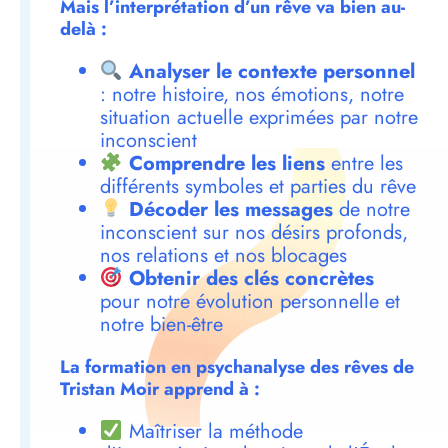
Mais l’interprétation d’un rêve va bien au-
delà :
Analyser le contexte personnel
: notre histoire, nos émotions, notre
situation actuelle exprimées par notre
inconscient
Comprendre les liens
entre les
différents symboles et parties du rêve
Décoder les messages
de notre
inconscient sur nos désirs profonds,
nos relations et nos blocages
Obtenir des clés concrètes
pour notre évolution personnelle et
notre bien-être
La formation en psychanalyse des rêves de
Tristan Moir apprend à :
Maîtriser la méthode