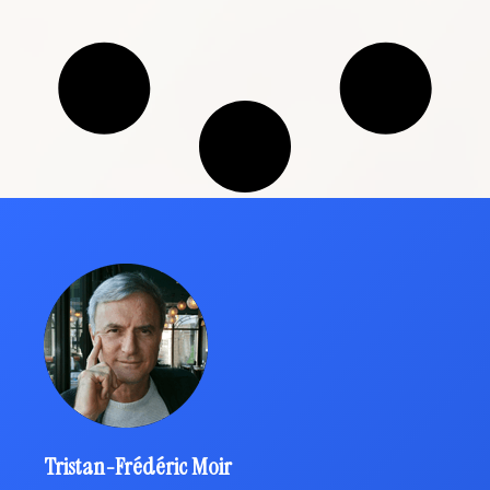
Tristan-Frédéric Moir