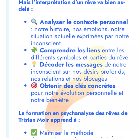
Mais l’interprétation d’un rêve va bien au-
delà :
Analyser le contexte personnel
: notre histoire, nos émotions, notre
situation actuelle exprimées par notre
inconscient
Comprendre les liens
entre les
différents symboles et parties du rêve
Décoder les messages
de notre
inconscient sur nos désirs profonds,
nos relations et nos blocages
Obtenir des clés concrètes
pour notre évolution personnelle et
notre bien-être
La formation en psychanalyse des rêves de
Tristan Moir apprend à :
Maîtriser la méthode