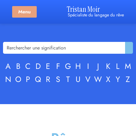
Tristan Moir
Menu
Spécialiste du langage du rêve
A
B
C
D
E
F
G
H
I
J
K
L
M
N
O
P
Q
R
S
T
U
V
W
X
Y
Z