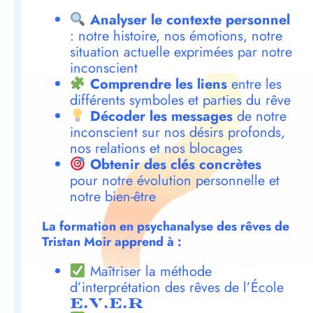
Analyser le contexte personnel
: notre histoire, nos émotions, notre
situation actuelle exprimées par notre
inconscient
Comprendre les liens
entre les
différents symboles et parties du rêve
Décoder les messages
de notre
inconscient sur nos désirs profonds,
nos relations et nos blocages
Obtenir des clés concrètes
pour notre évolution personnelle et
notre bien-être
La formation en psychanalyse des rêves de
Tristan Moir apprend à :
Maîtriser la méthode
d’interprétation des rêves de l’École
E.V.E.R