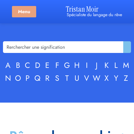
Tristan Moir
Menu
Spécialiste du langage du rêve
A
B
C
D
E
F
G
H
I
J
K
L
M
N
O
P
Q
R
S
T
U
V
W
X
Y
Z