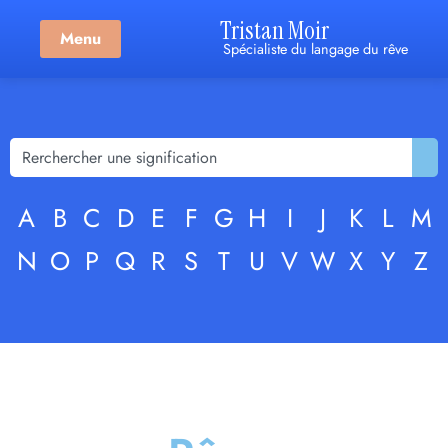
Tristan Moir
Menu
Spécialiste du langage du rêve
A
B
C
D
E
F
G
H
I
J
K
L
M
N
O
P
Q
R
S
T
U
V
W
X
Y
Z