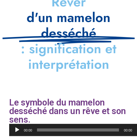
Rêver
d'un mamelon
desséché
: signification et
interprétation
Le symbole du mamelon
desséché dans un rêve et son
sens.
Lecteur
00:00
00:00
audio