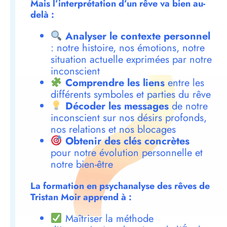
Mais l’interprétation d’un rêve va bien au-
delà :
Analyser le contexte personnel
: notre histoire, nos émotions, notre
situation actuelle exprimées par notre
inconscient
Comprendre les liens
entre les
différents symboles et parties du rêve
Décoder les messages
de notre
inconscient sur nos désirs profonds,
nos relations et nos blocages
Obtenir des clés concrètes
pour notre évolution personnelle et
notre bien-être
La formation en psychanalyse des rêves de
Tristan Moir apprend à :
Maîtriser la méthode