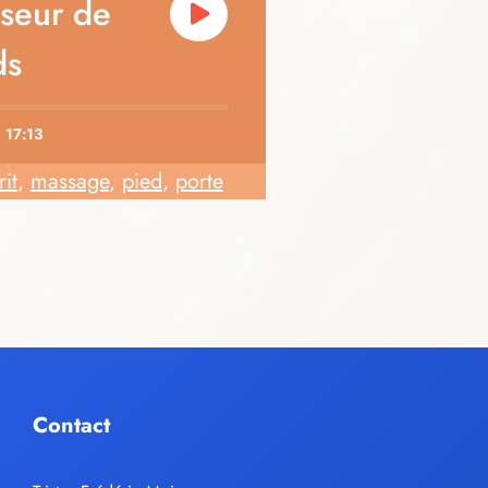
seur de
ds
17:13
rit
,
massage
,
pied
,
porte
Contact