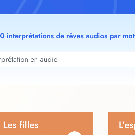
00 interprétations de rêves audios par mot
Les filles
L’es