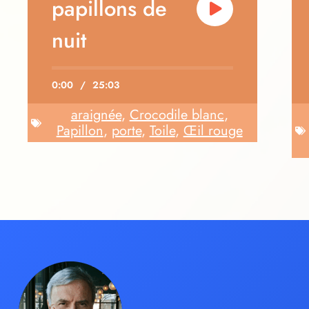
papillons de
nuit
0:00
/
25:03
araignée
,
Crocodile blanc
,
Papillon
,
porte
,
Toile
,
Œil rouge