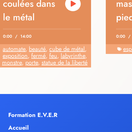
coulées dans
mas
le métal
pie
0:00
/
14:00
0:00
/
automate
,
beauté
,
cube de métal
,
esp
exposition
,
fermé
,
feu
,
labyrinthe
,
monstre
,
porte
,
statue de la liberté
Formation E.V.E.R
Accueil