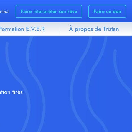
ntact
Faire interpréter son rêve
Faire un don
Formation E.V.E.R
À propos de Tristan
tion tirés