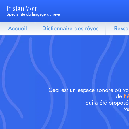
Tristan Moir
Spécialiste du langage du rêve
Accueil
Dictionnaire des rêves
Resso
Ceci est un espace sonore où vous
de
l’
qui a été proposé
Mo