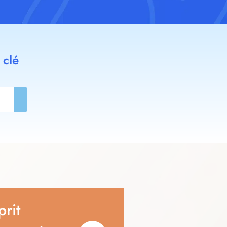
 clé
prit