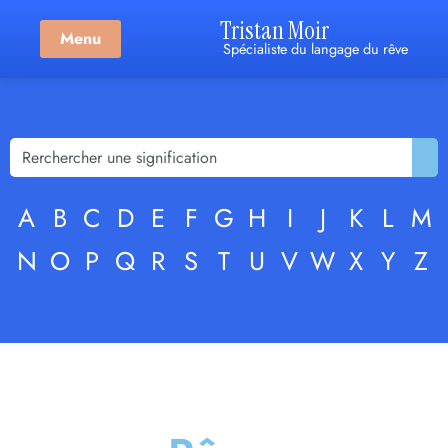
Tristan Moir
Menu
Spécialiste du langage du rêve
A
B
C
D
E
F
G
H
I
J
K
L
M
N
O
P
Q
R
S
T
U
V
W
X
Y
Z