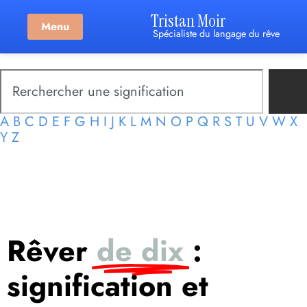
Tristan Moir
Menu
Spécialiste du langage du rêve
A
B
C
D
E
F
G
H
I
J
K
L
M
N
O
P
Q
R
S
T
U
V
W
X
Y
Z
Rêver
de dix
:
signification et