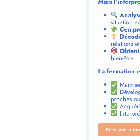
Mais l’interpr
Analys
situation a
Compre
Décode
relations e
Obteni
bien-être
La formation e
Maîtrise
Dévelop
proches ou
Acquéri
Interpré
Découvrir la fo