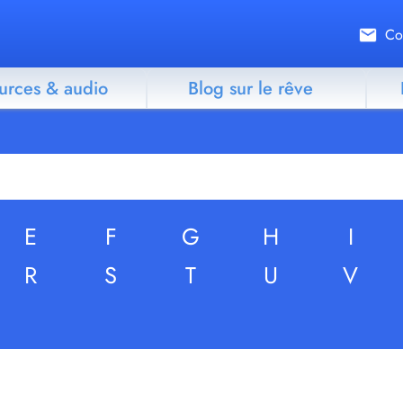
Co
urces & audio
Blog sur le rêve
E
F
G
H
I
R
S
T
U
V