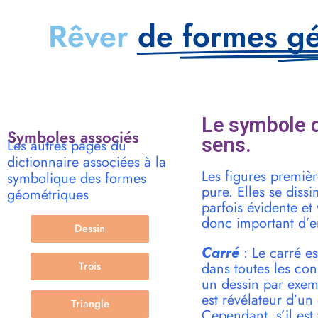
Rêver
de formes g
Le symbole 
Symboles associés
sens.
Les autres pages du
dictionnaire associées à la
Les figures premièr
symbolique des formes
pure. Elles se diss
géométriques
parfois évidente et 
donc important d’e
Dessin
Carré
: Le carré es
Trois
dans toutes les co
un dessin par exemp
est révélateur d’u
Triangle
Cependant, s’il est