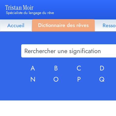
Tristan Moir
Spécialiste du langage du rêve
Dictionnaire des rêves
Accueil
Resso
A
B
C
D
N
O
P
Q