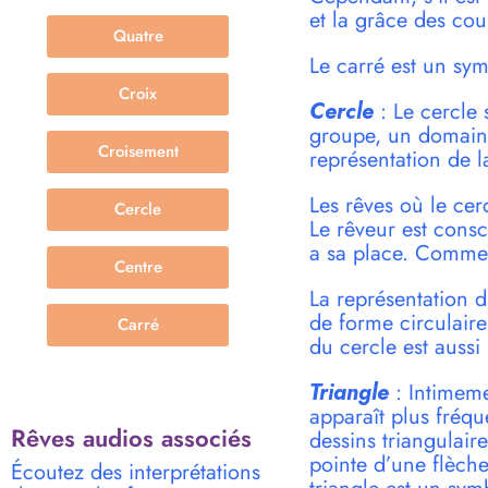
et la grâce des co
Quatre
Le carré est un sym
Croix
Cercle
: Le cercle 
groupe, un domaine 
Croisement
représentation de la
Les rêves où le cer
Cercle
Le rêveur est cons
a sa place. Comme 
Centre
La représentation du
de forme circulaire
Carré
du cercle est aussi
Triangle
: Intimemen
apparaît plus fréq
Rêves audios associés
dessins triangulair
pointe d’une flèche
Écoutez des interprétations