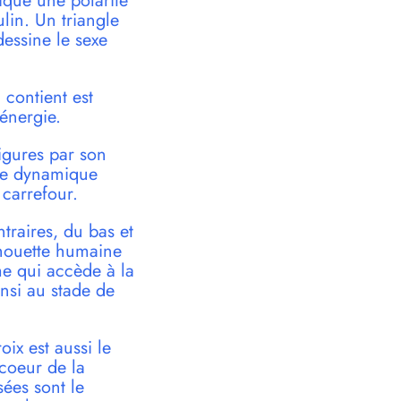
dique une polarité
ulin. Un triangle
dessine le sexe
 contient est
énergie.
figures par son
une dynamique
 carrefour.
ntraires, du bas et
ilhouette humaine
me qui accède à la
insi au stade de
oix est aussi le
coeur de la
sées sont le