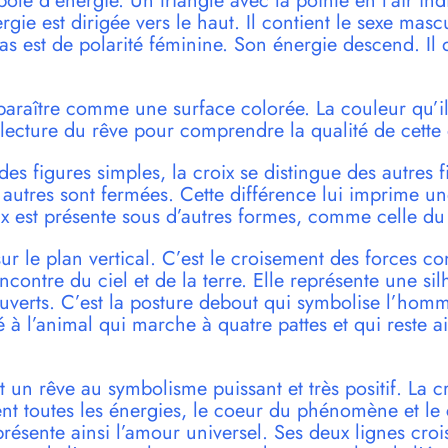
bole d’énergie. Un triangle avec la pointe en l’air in
gie est dirigée vers le haut. Il contient le sexe masc
as est de polarité féminine. Son énergie descend. Il 
paraître comme une surface colorée. La couleur qu’il
lecture du rêve pour comprendre la qualité de cette 
es figures simples, la croix se distingue des autres 
s autres sont fermées. Cette différence lui imprime 
oix est présente sous d’autres formes, comme celle du
ur le plan vertical. C’est le croisement des forces co
encontre du ciel et de la terre. Elle représente une s
ouverts. C’est la posture debout qui symbolise l’hom
à l’animal qui marche à quatre pattes et qui reste a
 un rêve au symbolisme puissant et très positif. La cr
nt toutes les énergies, le coeur du phénomène et le 
présente ainsi l’amour universel. Ses deux lignes croi