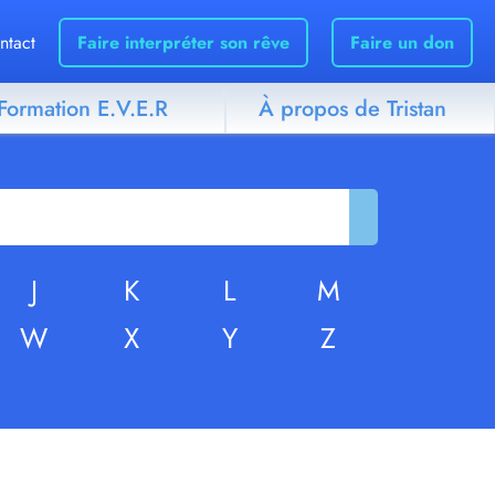
ntact
Faire interpréter son rêve
Faire un don
Formation E.V.E.R
À propos de Tristan
J
K
L
M
W
X
Y
Z