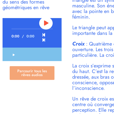
triangle est un sym
du sens des formes
masculine. Son éner
géométriques en rêve
avec la pointe en b
féminin.
Le triangle peut ap
importante dans la 
0:00
/
0:00
Croix
: Quatrième d
ouverture. Les troi
particulière. La cr
La croix s’exprime s
du haut. C’est la r
Parcourir tous les
rêves audios
dressée, aux bras 
conscience, opposé 
l’inconscience.
Un rêve de croix est
centre où converge
perception. Elle re