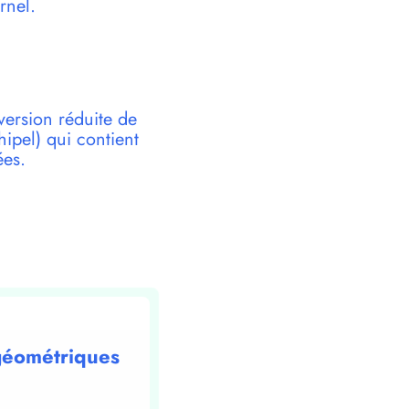
rnel.
version réduite de
pel) qui contient
ées.
 géométriques