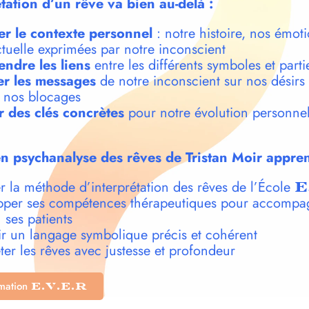
étation d’un rêve va bien au-delà :
er le contexte personnel
: notre histoire, nos émoti
ctuelle exprimées par notre inconscient
ndre les liens
entre les différents symboles et parti
r les messages
de notre inconscient sur nos désirs
t nos blocages
r des clés concrètes
pour notre évolution personnel
n psychanalyse des rêves de Tristan Moir appren
r la méthode d’interprétation des rêves de l’École
E
per ses compétences thérapeutiques pour accompa
 ses patients
r un langage symbolique précis et cohérent
ter les rêves avec justesse et profondeur
rmation
E.V.E.R