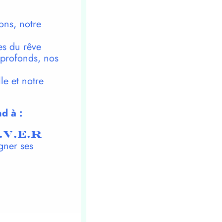
ons, notre
es du rêve
 profonds, nos
le et notre
d à :
.V.E.R
gner ses