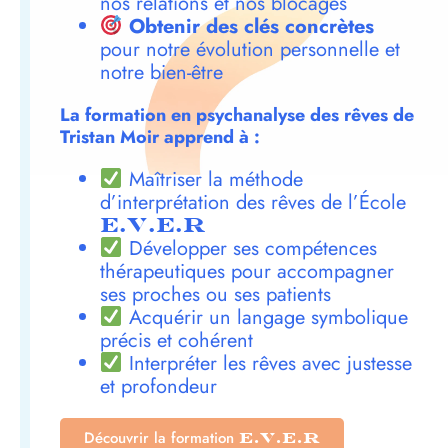
nos relations et nos blocages
Obtenir des clés concrètes
pour notre évolution personnelle et
notre bien-être
La formation en psychanalyse des rêves de
Tristan Moir apprend à :
Maîtriser la méthode
d’interprétation des rêves de l’École
E.V.E.R
Développer ses compétences
thérapeutiques pour accompagner
ses proches ou ses patients
Acquérir un langage symbolique
précis et cohérent
Interpréter les rêves avec justesse
et profondeur
Découvrir la formation
E.V.E.R