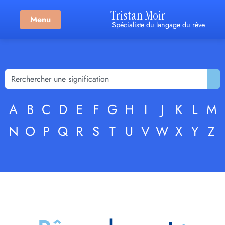
Tristan Moir
Menu
Spécialiste du langage du rêve
A
B
C
D
E
F
G
H
I
J
K
L
M
N
O
P
Q
R
S
T
U
V
W
X
Y
Z