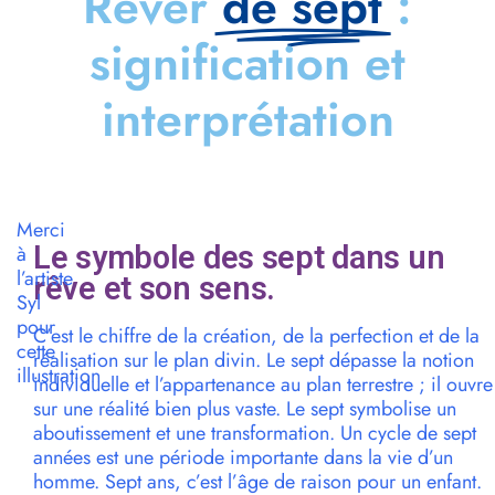
Rêver
de sept
:
signification et
interprétation
Merci
Le symbole des sept dans un
à
l’artiste
rêve et son sens.
Syl
pour
C’est le chiffre de la création, de la perfection et de la
cette
réalisation sur le plan divin. Le sept dépasse la notion
illustration
individuelle et l’appartenance au plan terrestre ; il ouvre
sur une réalité bien plus vaste. Le sept symbolise un
aboutissement et une transformation. Un cycle de sept
années est une période importante dans la vie d’un
homme. Sept ans, c’est l’âge de raison pour un enfant.