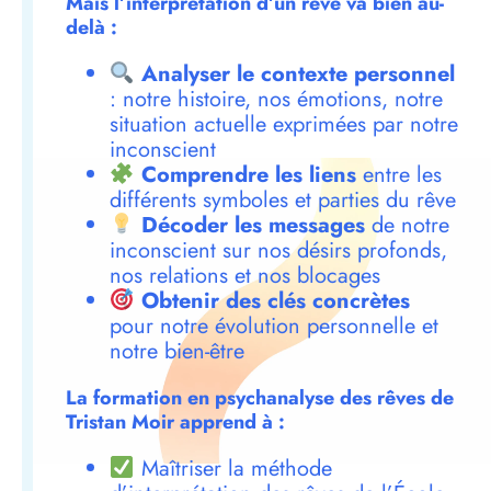
Mais l’interprétation d’un rêve va bien au-
delà :
Analyser le contexte personnel
: notre histoire, nos émotions, notre
situation actuelle exprimées par notre
inconscient
Comprendre les liens
entre les
différents symboles et parties du rêve
Décoder les messages
de notre
inconscient sur nos désirs profonds,
nos relations et nos blocages
Obtenir des clés concrètes
pour notre évolution personnelle et
notre bien-être
La formation en psychanalyse des rêves de
Tristan Moir apprend à :
Maîtriser la méthode