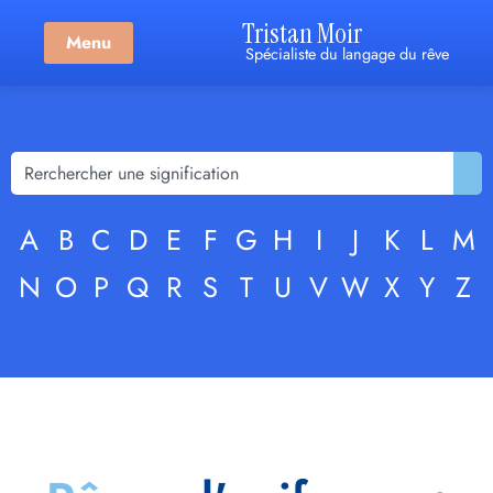
Tristan Moir
Menu
Spécialiste du langage du rêve
A
B
C
D
E
F
G
H
I
J
K
L
M
N
O
P
Q
R
S
T
U
V
W
X
Y
Z