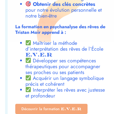
Obtenir des clés concrètes
pour notre évolution personnelle et
notre bien-être
La formation en psychanalyse des rêves de
Tristan Moir apprend à :
Maîtriser la méthode
d’interprétation des rêves de l’École
E.V.E.R
Développer ses compétences
thérapeutiques pour accompagner
ses proches ou ses patients
Acquérir un langage symbolique
précis et cohérent
Interpréter les rêves avec justesse
et profondeur
Découvrir la formation
E.V.E.R