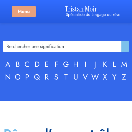
Tristan Moir
Menu
Spécialiste du langage du rêve
A
B
C
D
E
F
G
H
I
J
K
L
M
N
O
P
Q
R
S
T
U
V
W
X
Y
Z