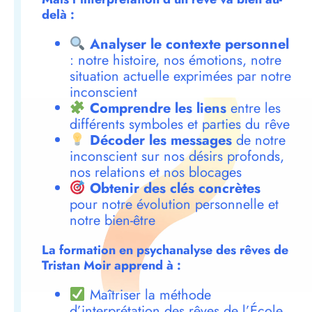
delà :
Analyser le contexte personnel
: notre histoire, nos émotions, notre
situation actuelle exprimées par notre
inconscient
Comprendre les liens
entre les
différents symboles et parties du rêve
Décoder les messages
de notre
inconscient sur nos désirs profonds,
nos relations et nos blocages
Obtenir des clés concrètes
pour notre évolution personnelle et
notre bien-être
La formation en psychanalyse des rêves de
Tristan Moir apprend à :
Maîtriser la méthode
d’interprétation des rêves de l’École