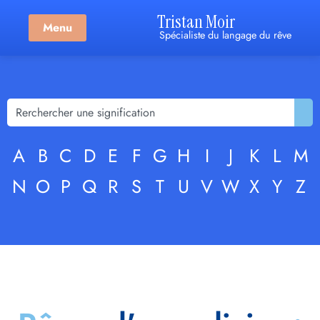
Tristan Moir
Menu
Spécialiste du langage du rêve
A
B
C
D
E
F
G
H
I
J
K
L
M
N
O
P
Q
R
S
T
U
V
W
X
Y
Z