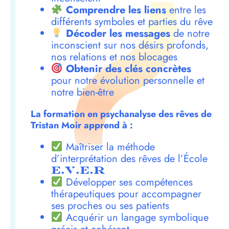
Comprendre les liens
entre les
différents symboles et parties du rêve
Décoder les messages
de notre
inconscient sur nos désirs profonds,
nos relations et nos blocages
Obtenir des clés concrètes
pour notre évolution personnelle et
notre bien-être
La formation en psychanalyse des rêves de
Tristan Moir apprend à :
Maîtriser la méthode
d’interprétation des rêves de l’École
E.V.E.R
Développer ses compétences
thérapeutiques pour accompagner
ses proches ou ses patients
Acquérir un langage symbolique