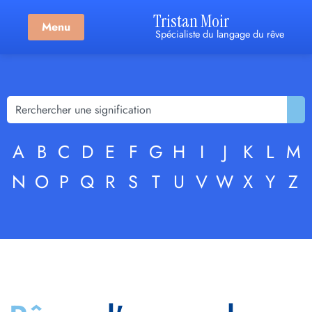
Tristan Moir
Menu
Spécialiste du langage du rêve
A
B
C
D
E
F
G
H
I
J
K
L
M
N
O
P
Q
R
S
T
U
V
W
X
Y
Z