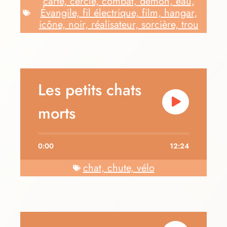
carte, cercle, combat, démon, eau,
Évangile, fil électrique, film, hangar,
icône, noir, réalisateur, sorcière, trou
Les petits chats
morts
0:00
12:24
chat, chute, vélo