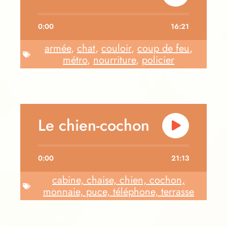
0:00
16:21
armée
,
chat
,
couloir
,
coup de feu
,
métro
,
nourriture
,
policier
Le chien-cochon
0:00
21:13
cabine, chaise, chien, cochon,
monnaie, puce, téléphone, terrasse