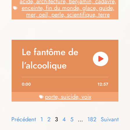
acide, architecture, Benjamin, cadavre,
enceinte, fin du monde, glace, guide,
mer, oeil, perle, scientifique, terre
Le fantôme de
l’alcoolique
0:00
12:57
porte, suicide, voix
Précédent
1
2
3
4
5
…
182
Suivant