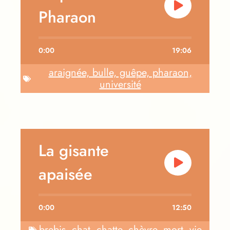
Pharaon
0:00
19:06
araignée, bulle, guêpe, pharaon,
université
La gisante
apaisée
0:00
12:50
brebis, chat, chatte, chèvre, mort, vie