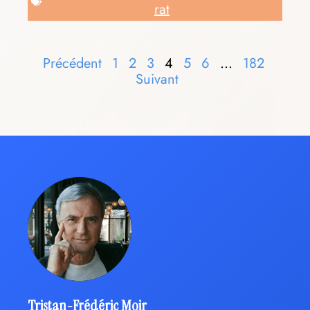
rat
Précédent
1
2
3
4
5
6
…
182
Suivant
Tristan-Frédéric Moir