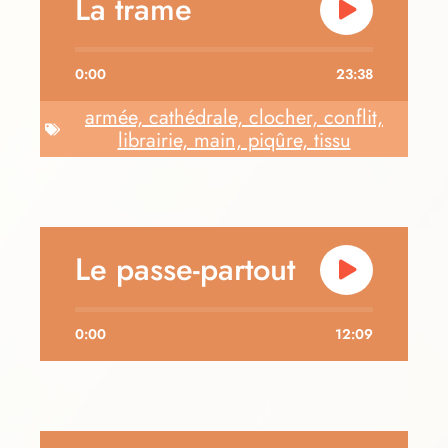
La trame
0:00
23:38
armée, cathédrale, clocher, conflit,
librairie, main, piqûre, tissu
Le passe-partout
0:00
12:09