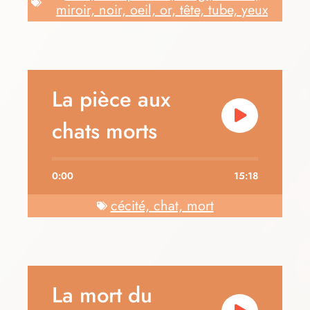
miroir, noir, oeil, or, tête, tube, yeux
La pièce aux
chats morts
0:00
15:18
cécité, chat, mort
La mort du