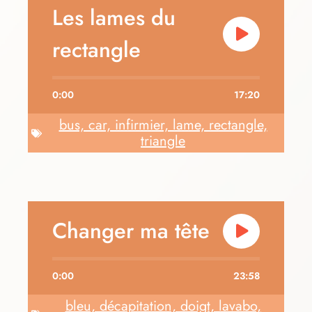
Les lames du
rectangle
0:00
17:20
bus, car, infirmier, lame, rectangle,
triangle
Changer ma tête
0:00
23:58
bleu, décapitation, doigt, lavabo,