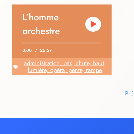
L’homme
orchestre
0:00
/
25:57
administration, bas, chute, haut,
lumière, opéra, pente, rampe
Pré