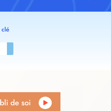
 clé
bli de soi