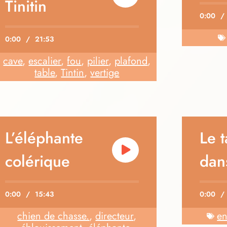
Tinitin
0:00
/
0:00
/
21:53
cave
,
escalier
,
fou
,
pilier
,
plafond
,
table
,
Tintin
,
vertige
L’éléphante
Le 
colérique
dans
0:00
/
15:43
0:00
/
chien de chasse.
,
directeur
,
en