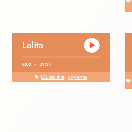
Lolita
0:00
/
29:34
Guêpière
,
voyante