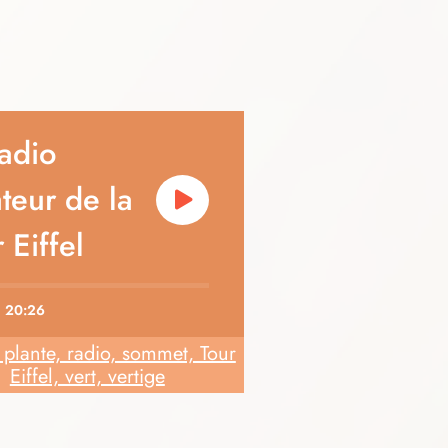
radio
teur de la
 Eiffel
20:26
 plante, radio, sommet, Tour
Eiffel, vert, vertige