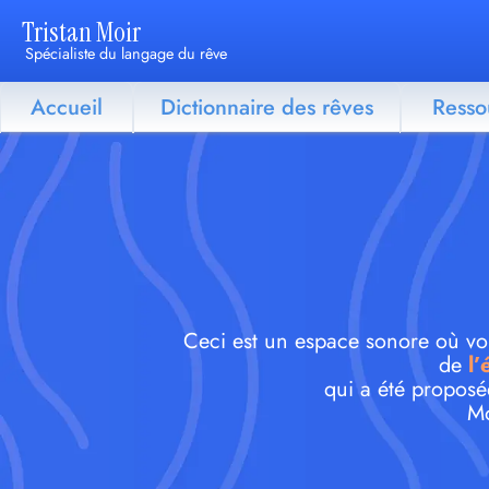
Tristan Moir
Spécialiste du langage du rêve
Accueil
Dictionnaire des rêves
Resso
Ceci est un espace sonore où vous
de
l’
qui a été proposé
Mo