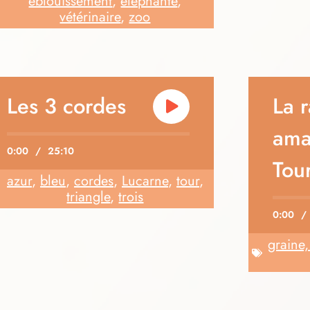
éblouissement
,
éléphante
,
vétérinaire
,
zoo
Les 3 cordes
La 
ama
0:00
/
25:10
Tour
azur
,
bleu
,
cordes
,
Lucarne
,
tour
,
triangle
,
trois
0:00
/
graine,