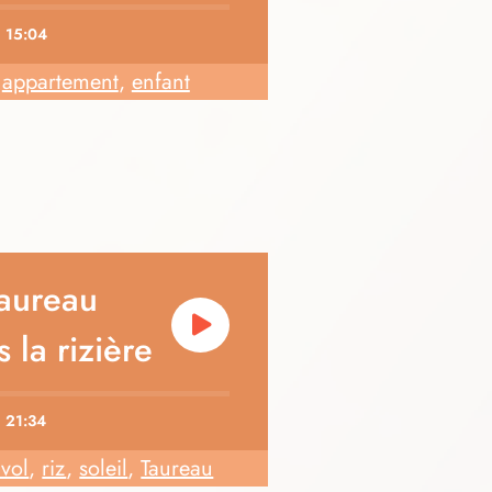
15:04
appartement
,
enfant
taureau
 la rizière
21:34
vol
,
riz
,
soleil
,
Taureau