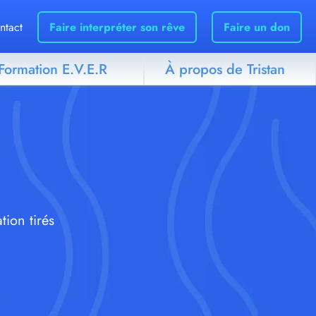
ntact
Faire interpréter son rêve
Faire un don
Formation E.V.E.R
À propos de Tristan
tion tirés