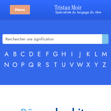
Tristan Moir
Menu
Spécialiste du langage du rêve
A
B
C
D
E
F
G
H
I
J
K
L
M
N
O
P
Q
R
S
T
U
V
W
X
Y
Z