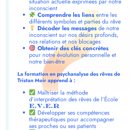
situation actuelle exprimées par notre
inconscient
Comprendre les liens
entre les
différents symboles et parties du rêve
Décoder les messages
de notre
inconscient sur nos désirs profonds,
nos relations et nos blocages
Obtenir des clés concrètes
pour notre évolution personnelle et
notre bien-être
La formation en psychanalyse des rêves de
Tristan Moir apprend à :
Maîtriser la méthode
d’interprétation des rêves de l’École
E.V.E.R
Développer ses compétences
thérapeutiques pour accompagner
ses proches ou ses patients