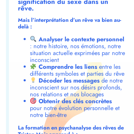
signification du sexe dans un
rêve.
Mais l’interprétation d’un rêve va bien au-
delà :
Analyser le contexte personnel
: notre histoire, nos émotions, notre
situation actuelle exprimées par notre
inconscient
Comprendre les liens
entre les
différents symboles et parties du rêve
Décoder les messages
de notre
inconscient sur nos désirs profonds,
nos relations et nos blocages
Obtenir des clés concrètes
pour notre évolution personnelle et
notre bien-être
La formation en psychanalyse des rêves de