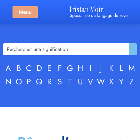
Tristan Moir
Menu
Spécialiste du langage du rêve
A
B
C
D
E
F
G
H
I
J
K
L
M
N
O
P
Q
R
S
T
U
V
W
X
Y
Z