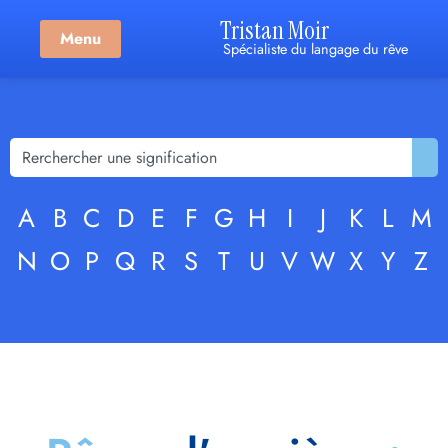
Tristan Moir
Menu
Spécialiste du langage du rêve
A
B
C
D
E
F
G
H
I
J
K
L
M
N
O
P
Q
R
S
T
U
V
W
X
Y
Z