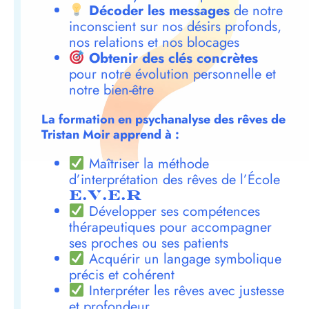
Décoder les messages
de notre
inconscient sur nos désirs profonds,
nos relations et nos blocages
Obtenir des clés concrètes
pour notre évolution personnelle et
notre bien-être
La formation en psychanalyse des rêves de
Tristan Moir apprend à :
Maîtriser la méthode
d’interprétation des rêves de l’École
E.V.E.R
Développer ses compétences
thérapeutiques pour accompagner
ses proches ou ses patients
Acquérir un langage symbolique
précis et cohérent
Interpréter les rêves avec justesse
et profondeur