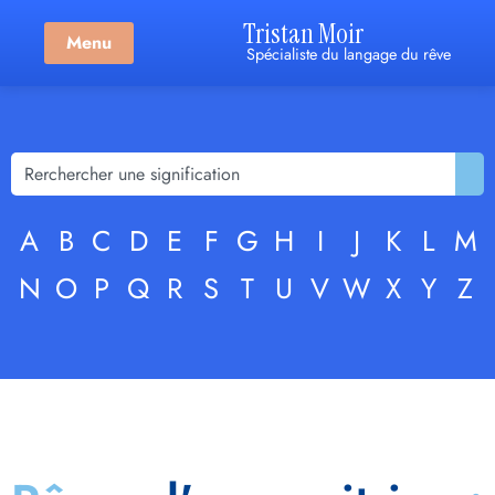
Tristan Moir
Menu
Spécialiste du langage du rêve
A
B
C
D
E
F
G
H
I
J
K
L
M
N
O
P
Q
R
S
T
U
V
W
X
Y
Z