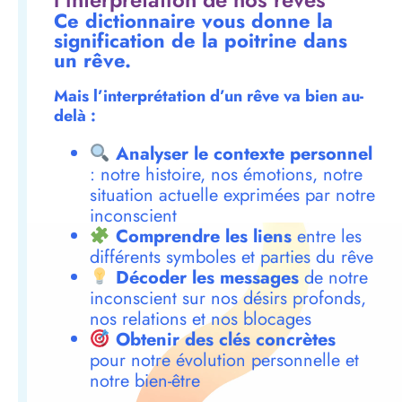
Ce dictionnaire vous donne la
signification de la poitrine dans
un rêve.
Mais l’interprétation d’un rêve va bien au-
delà :
Analyser le contexte personnel
: notre histoire, nos émotions, notre
situation actuelle exprimées par notre
inconscient
Comprendre les liens
entre les
différents symboles et parties du rêve
Décoder les messages
de notre
inconscient sur nos désirs profonds,
nos relations et nos blocages
Obtenir des clés concrètes
pour notre évolution personnelle et
notre bien-être