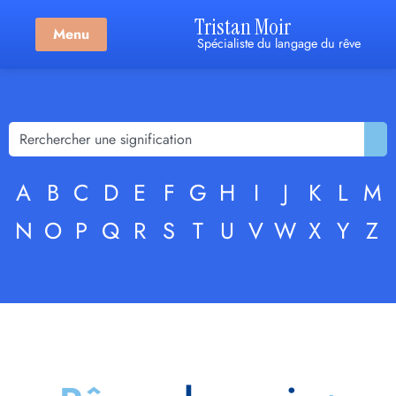
Tristan Moir
Menu
Spécialiste du langage du rêve
A
B
C
D
E
F
G
H
I
J
K
L
M
N
O
P
Q
R
S
T
U
V
W
X
Y
Z