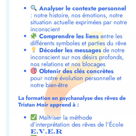
Analyser le contexte personnel
: notre histoire, nos émotions, notre
situation actuelle exprimées par notre
inconscient
Comprendre les liens
entre les
différents symboles et parties du rêve
Décoder les messages
de notre
inconscient sur nos désirs profonds,
nos relations et nos blocages
Obtenir des clés concrètes
pour notre évolution personnelle et
notre bien-être
La formation en psychanalyse des rêves de
Tristan Moir apprend à :
Maîtriser la méthode
d’interprétation des rêves de l’École
E.V.E.R