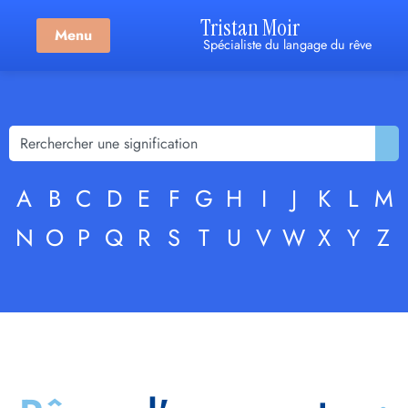
Tristan Moir
Menu
Spécialiste du langage du rêve
A
B
C
D
E
F
G
H
I
J
K
L
M
N
O
P
Q
R
S
T
U
V
W
X
Y
Z