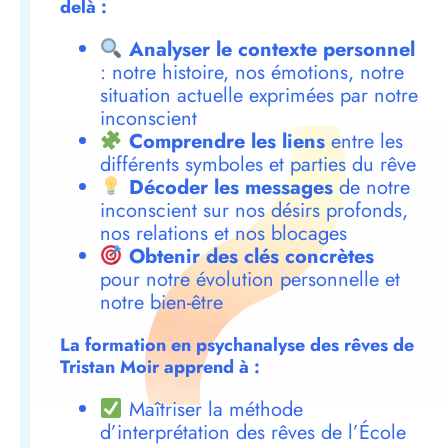
delà :
Analyser le contexte personnel
: notre histoire, nos émotions, notre
situation actuelle exprimées par notre
inconscient
Comprendre les liens
entre les
différents symboles et parties du rêve
Décoder les messages
de notre
inconscient sur nos désirs profonds,
nos relations et nos blocages
Obtenir des clés concrètes
pour notre évolution personnelle et
notre bien-être
La formation en psychanalyse des rêves de
Tristan Moir apprend à :
Maîtriser la méthode
d’interprétation des rêves de l’École