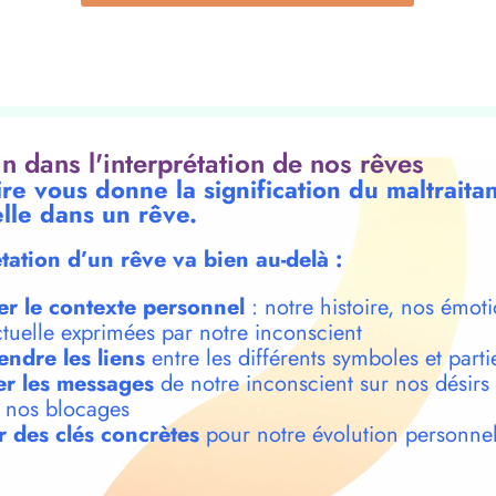
oin dans l'interprétation de nos rêves
re vous donne la signification du maltraita
lle dans un rêve.
étation d’un rêve va bien au-delà :
er le contexte personnel
: notre histoire, nos émoti
ctuelle exprimées par notre inconscient
ndre les liens
entre les différents symboles et parti
r les messages
de notre inconscient sur nos désirs
t nos blocages
r des clés concrètes
pour notre évolution personnel