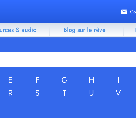
Co
urces & audio
Blog sur le rêve
E
F
G
H
I
R
S
T
U
V