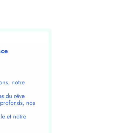
le
volume.
nce
ons, notre
es du rêve
 profonds, nos
le et notre