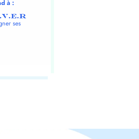
d à :
.V.E.R
gner ses