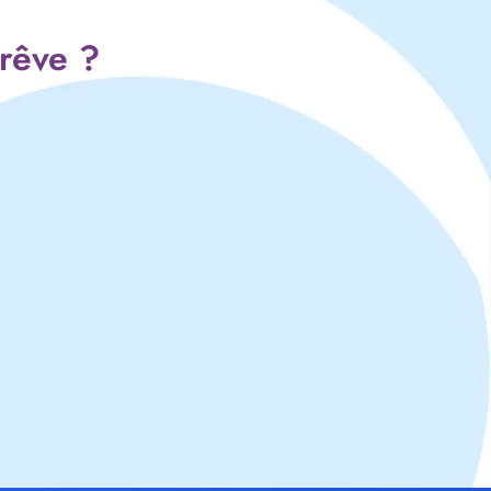
 rêve ?