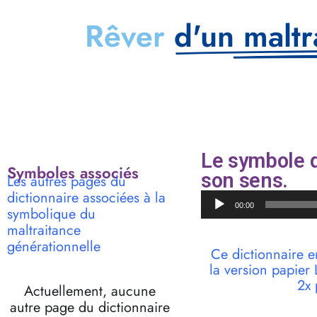
Rêver
d'un maltr
Le symbole d
Symboles associés
son sens.
Les autres pages du
dictionnaire associées à la
Lecteur
00:00
symbolique du
audio
maltraitance
générationnelle
Ce dictionnaire e
la version papie
2x 
Actuellement, aucune
autre page du dictionnaire