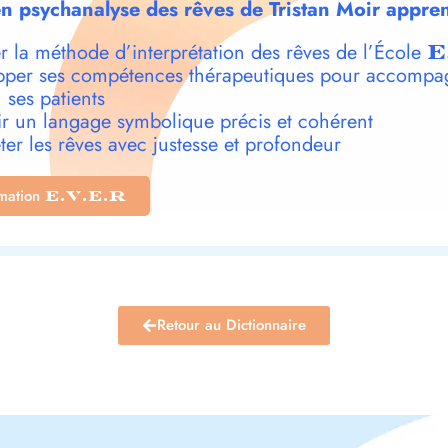
n psychanalyse des rêves de Tristan Moir appren
r la méthode d’interprétation des rêves de l’École
E
per ses compétences thérapeutiques pour accompa
 ses patients
r un langage symbolique précis et cohérent
ter les rêves avec justesse et profondeur
rmation
E.V.E.R
Retour au Dictionnaire