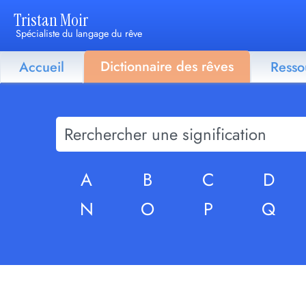
Tristan Moir
Spécialiste du langage du rêve
Dictionnaire des rêves
Accueil
Resso
A
B
C
D
N
O
P
Q