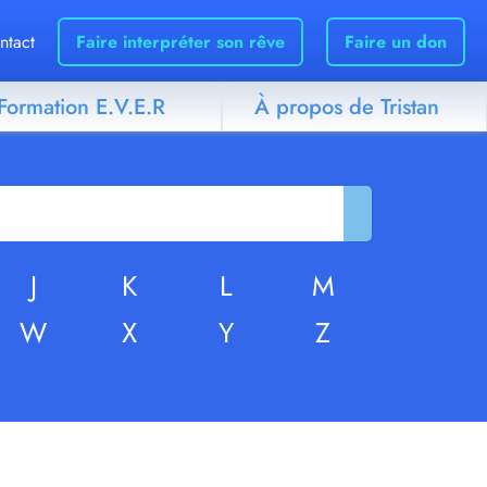
ntact
Faire interpréter son rêve
Faire un don
Formation E.V.E.R
À propos de Tristan
J
K
L
M
W
X
Y
Z