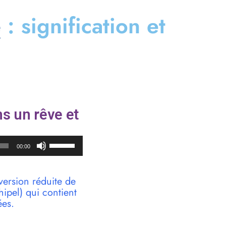
e
: signification et
s un rêve et
Utilisez
00:00
les
flèches
haut/bas
version réduite de
pour
pel) qui contient
augmenter
ées.
ou
diminuer