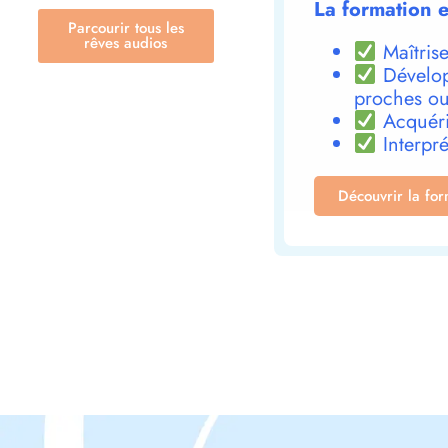
La formation e
Parcourir tous les
rêves audios
Maîtrise
Dévelop
proches ou
Acquéri
Interpré
Découvrir la fo