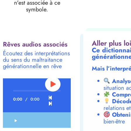
n'est associée à ce
symbole.
Aller plus l
Rêves audios associés
Ce dictionnai
Écoutez des interprétations
générationne
du sens du maltraitance
générationnelle en rêve
Mais l’interpr
Analys
situation a
Compre
0:00
/
0:00
Décode
relations e
Obteni
bien-être