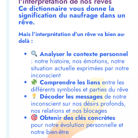
l'interprétation de nos rêves
Ce dictionnaire vous donne la
signification du naufrage dans un
rêve.
Mais l’interprétation d’un rêve va bien au-
delà :
Analyser le contexte personnel
: notre histoire, nos émotions, notre
situation actuelle exprimées par notre
inconscient
Comprendre les liens
entre les
différents symboles et parties du rêve
Décoder les messages
de notre
inconscient sur nos désirs profonds,
nos relations et nos blocages
Obtenir des clés concrètes
pour notre évolution personnelle et
notre bien-être