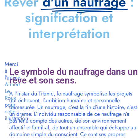
Rêver
d'un naufrage
:
signification et
interprétation
Merci
Le symbole du naufrage dans un
à
l’artiste
rêve et son sens.
Aimée
Le
A l’instar du Titanic, le naufrage symbolise les projets
Roux
qui échouent, l’ambition humaine et personnelle
pour
démesurée. Un naufrage, c’est la fin d’une histoire, c’est
cette
un drame. L’individu responsable de ce naufrage n’a
illustration
pas tenu compte des autres, de son environnement
affectif et familial, de tout un ensemble qui échappe au
domaine simple du conscient. Ce sont ses propres