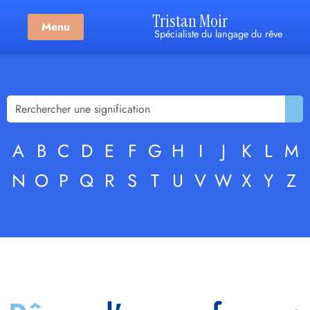
Tristan Moir
Menu
Spécialiste du langage du rêve
A
B
C
D
E
F
G
H
I
J
K
L
M
N
O
P
Q
R
S
T
U
V
W
X
Y
Z