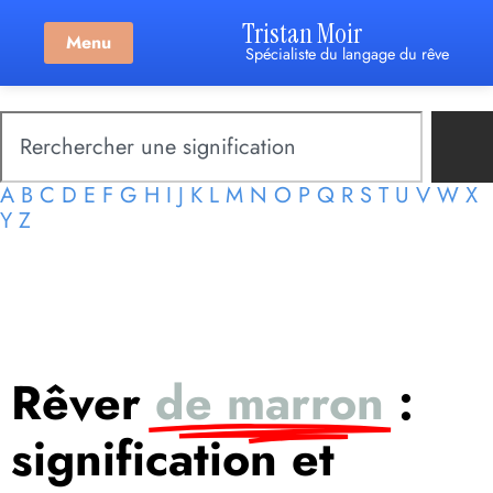
Tristan Moir
Menu
Spécialiste du langage du rêve
A
B
C
D
E
F
G
H
I
J
K
L
M
N
O
P
Q
R
S
T
U
V
W
X
Y
Z
Rêver
de marron
:
signification et