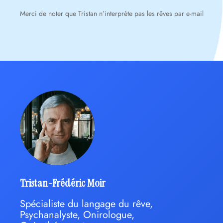
Merci de noter que Tristan n’interprète pas les rêves par e-mail
Tristan-Frédéric Moir
Spécialiste du langage du rêve,
Psychanalyste, Onirologue,