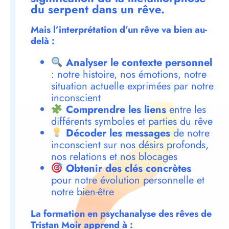
du serpent dans un rêve.
Mais l’interprétation d’un rêve va bien au-
delà :
Analyser le contexte personnel
: notre histoire, nos émotions, notre
situation actuelle exprimées par notre
inconscient
Comprendre les liens
entre les
différents symboles et parties du rêve
Décoder les messages
de notre
inconscient sur nos désirs profonds,
nos relations et nos blocages
Obtenir des clés concrètes
pour notre évolution personnelle et
notre bien-être
La formation en psychanalyse des rêves de
Tristan Moir apprend à :