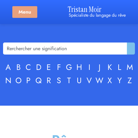
Tristan Moir
Menu
Spécialiste du langage du rêve
A
B
C
D
E
F
G
H
I
J
K
L
M
N
O
P
Q
R
S
T
U
V
W
X
Y
Z