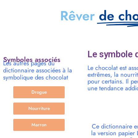
Rêver
de cho
Le symbole d
Symboles associés
Les autres pages du
Le chocolat est ass
dictionnaire associées à la
extrêmes, la nourri
symbolique des chocolat
pour certains. Il p
une tendance addic
Drogue
Nourriture
Marron
Ce dictionnaire e
la version papie