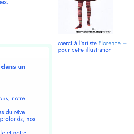
ées.
Merci à l’artiste
Florence –
pour cette illustration
t dans un
ons, notre
es du rêve
 profonds, nos
le et notre