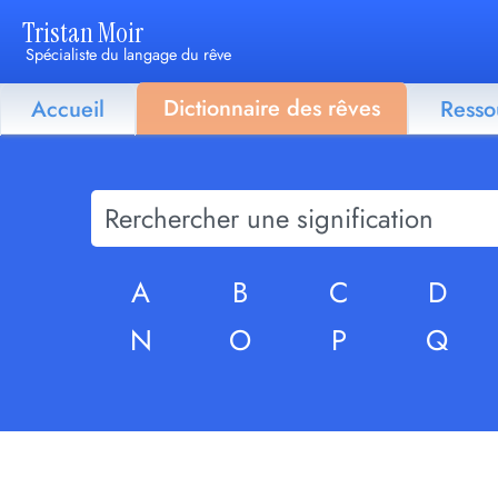
Tristan Moir
Spécialiste du langage du rêve
Dictionnaire des rêves
Accueil
Resso
A
B
C
D
N
O
P
Q