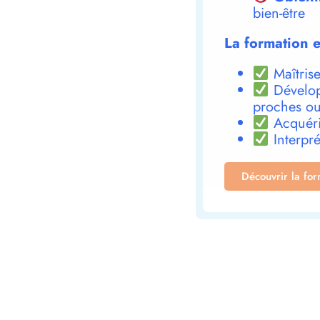
bien-être
La formation e
Maîtrise
Dévelop
proches ou
Acquéri
Interpré
Découvrir la fo