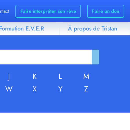
ntact
Faire interpréter son rêve
Faire un don
Formation E.V.E.R
À propos de Tristan
J
K
L
M
W
X
Y
Z