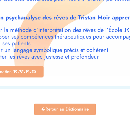
n psychanalyse des rêves de Tristan Moir appren
r la méthode d’interprétation des rêves de l’École
E
per ses compétences thérapeutiques pour accompa
 ses patients
r un langage symbolique précis et cohérent
ter les rêves avec justesse et profondeur
rmation
E.V.E.R
Retour au Dictionnaire