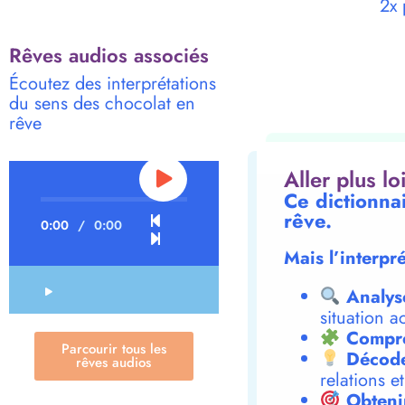
2x 
Rêves audios associés
Écoutez des interprétations
du sens des chocolat en
rêve
Aller plus l
Ce dictionna
rêve.
0:00
/
0:00
Mais l’interpr
Analys
situation a
Compre
Parcourir tous les
Décode
rêves audios
relations e
Obteni