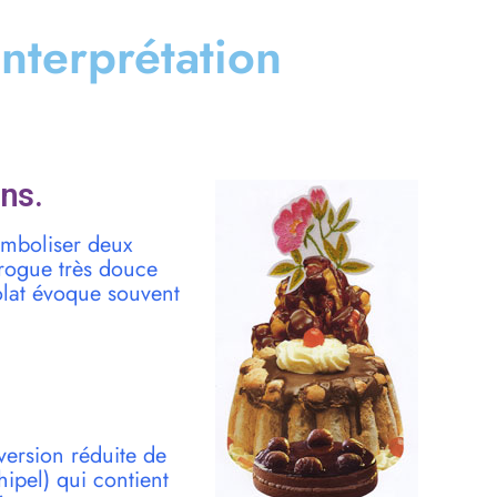
 interprétation
ns.
symboliser deux
drogue très douce
colat évoque souvent
version réduite de
pel) qui contient