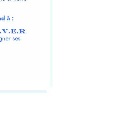
d à :
.V.E.R
gner ses