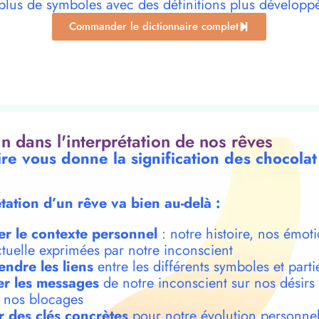
plus de symboles avec des définitions plus développ
Commander le dictionnaire complet
oin dans l'interprétation de nos rêves
ire vous donne la signification des chocola
étation d’un rêve va bien au-delà :
er le contexte personnel
: notre histoire, nos émoti
ctuelle exprimées par notre inconscient
ndre les liens
entre les différents symboles et parti
r les messages
de notre inconscient sur nos désirs
t nos blocages
r des clés concrètes
pour notre évolution personnel