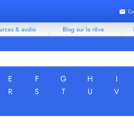
Co
urces & audio
Blog sur le rêve
E
F
G
H
I
R
S
T
U
V