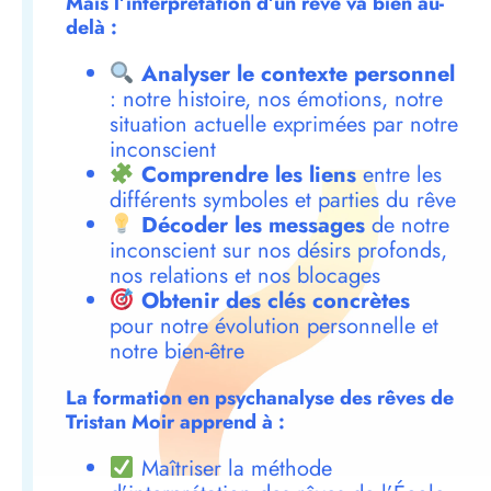
Mais l’interprétation d’un rêve va bien au-
delà :
Analyser le contexte personnel
: notre histoire, nos émotions, notre
situation actuelle exprimées par notre
inconscient
Comprendre les liens
entre les
différents symboles et parties du rêve
Décoder les messages
de notre
inconscient sur nos désirs profonds,
nos relations et nos blocages
Obtenir des clés concrètes
pour notre évolution personnelle et
notre bien-être
La formation en psychanalyse des rêves de
Tristan Moir apprend à :
Maîtriser la méthode