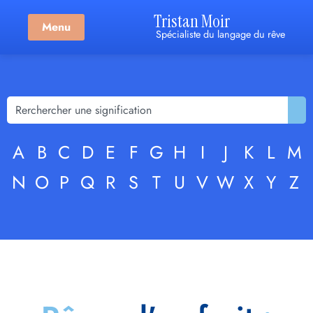
Tristan Moir
Menu
Spécialiste du langage du rêve
A
B
C
D
E
F
G
H
I
J
K
L
M
N
O
P
Q
R
S
T
U
V
W
X
Y
Z