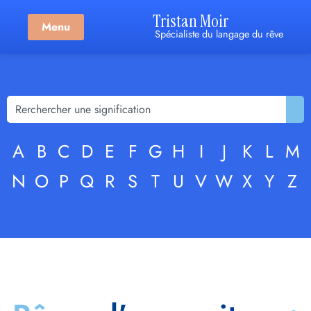
Tristan Moir
Menu
Spécialiste du langage du rêve
A
B
C
D
E
F
G
H
I
J
K
L
M
N
O
P
Q
R
S
T
U
V
W
X
Y
Z