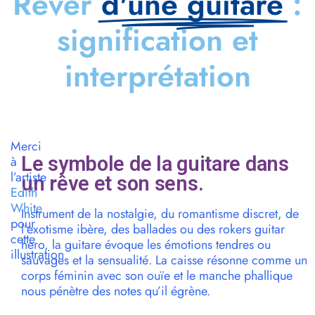
Rêver
d'une guitare
:
signification et
interprétation
Merci
Le symbole de la guitare dans
à
l’artiste
un rêve et son sens.
Edith
White
Instrument de la nostalgie, du romantisme discret, de
pour
l’exotisme ibère, des ballades ou des rokers guitar
cette
hero, la guitare évoque les émotions tendres ou
illustration
sauvages et la sensualité. La caisse résonne comme un
corps féminin avec son ouïe et le manche phallique
nous pénètre des notes qu’il égrène.