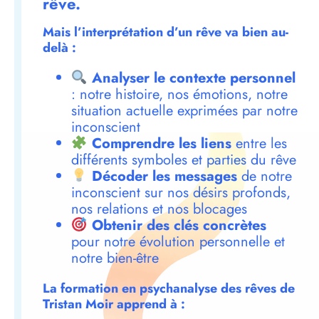
rêve.
Mais l’interprétation d’un rêve va bien au-
delà :
Analyser le contexte personnel
: notre histoire, nos émotions, notre
situation actuelle exprimées par notre
inconscient
Comprendre les liens
entre les
différents symboles et parties du rêve
Décoder les messages
de notre
inconscient sur nos désirs profonds,
nos relations et nos blocages
Obtenir des clés concrètes
pour notre évolution personnelle et
notre bien-être
La formation en psychanalyse des rêves de
Tristan Moir apprend à :