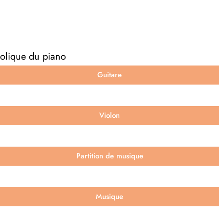
bolique du piano
Guitare
Violon
Partition de musique
Musique