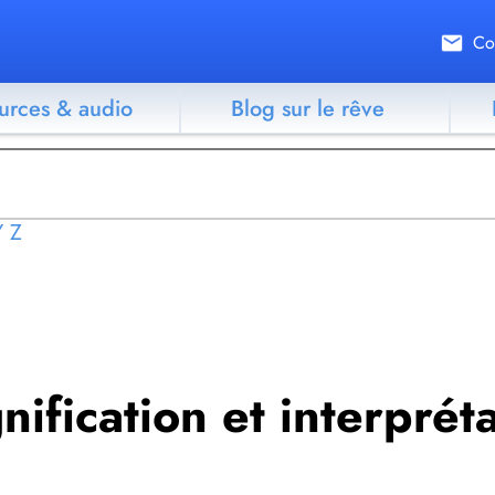
Co
urces & audio
Blog sur le rêve
Y
Z
gnification et interprét