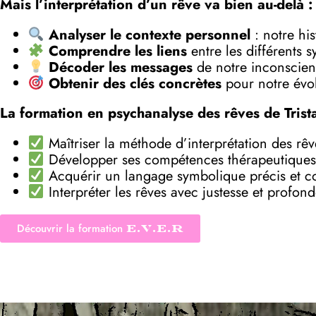
Mais l’interprétation d’un rêve va bien au-delà :
Analyser le contexte personnel
: notre his
Comprendre les liens
entre les différents 
Décoder les messages
de notre inconscient
Obtenir des clés concrètes
pour notre évol
La formation en psychanalyse des rêves de Trist
Maîtriser la méthode d’interprétation des rê
Développer ses compétences thérapeutiques
Acquérir un langage symbolique précis et c
Interpréter les rêves avec justesse et profon
Découvrir la formation
E.V.E.R