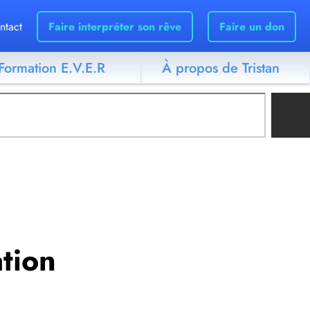
ntact
Faire interpréter son rêve
Faire un don
Formation E.V.E.R
À propos de Tristan
ation