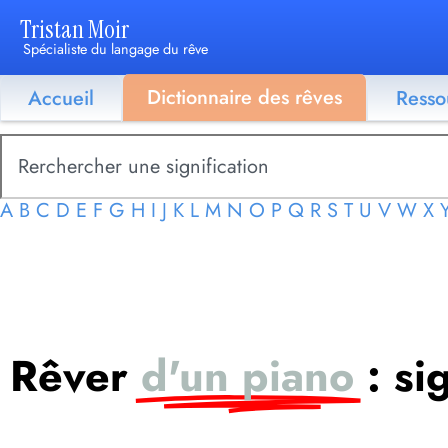
Tristan Moir
Spécialiste du langage du rêve
Dictionnaire des rêves
Accueil
Resso
A
B
C
D
E
F
G
H
I
J
K
L
M
N
O
P
Q
R
S
T
U
V
W
X
Rêver
d'un piano
: si