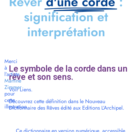
Rêver
d'une corde
:
signification et
interprétation
Merci
Le symbole de la corde dans un
à
l’artiste
rêve et son sens.
Martine
Zimmer
Voir Liens.
pour
cette
Découvrez cette définition dans le Nouveau
illustration
Dictionnaire des Rêves édité aux Editions L’Archipel.
Ce dictionnaire en version numérique, accessible