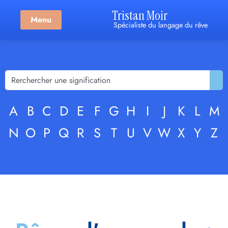
Tristan Moir
Menu
Spécialiste du langage du rêve
A
B
C
D
E
F
G
H
I
J
K
L
M
N
O
P
Q
R
S
T
U
V
W
X
Y
Z