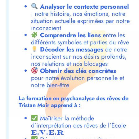
Analyser le contexte personnel
: notre histoire, nos émotions, notre
situation actuelle exprimées par notre
inconscient
Comprendre les liens
entre les
différents symboles et parties du rêve
Décoder les messages
de notre
inconscient sur nos désirs profonds,
nos relations et nos blocages
Obtenir des clés concrètes
pour notre évolution personnelle et
notre bien-être
La formation en psychanalyse des rêves de
Tristan Moir apprend à :
Maîtriser la méthode
d’interprétation des rêves de l’École
E.V.E.R