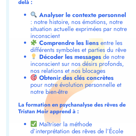
delà :
Analyser le contexte personnel
: notre histoire, nos émotions, notre
situation actuelle exprimées par notre
inconscient
Comprendre les liens
entre les
différents symboles et parties du rêve
Décoder les messages
de notre
inconscient sur nos désirs profonds,
nos relations et nos blocages
Obtenir des clés concrètes
pour notre évolution personnelle et
notre bien-être
La formation en psychanalyse des rêves de
Tristan Moir apprend à :
Maîtriser la méthode
d’interprétation des rêves de l’École