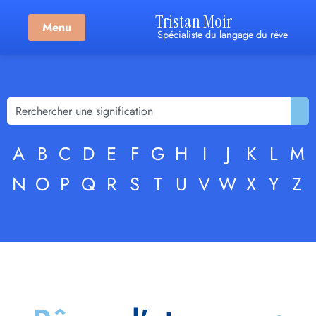
Tristan Moir
Menu
Spécialiste du langage du rêve
A
B
C
D
E
F
G
H
I
J
K
L
M
N
O
P
Q
R
S
T
U
V
W
X
Y
Z