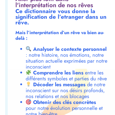
l'interprétation de nos rêves
Ce dictionnaire vous donne la
signification de l’etranger dans un
rêve.
Mais l’interprétation d’un rêve va bien au-
delà :
Analyser le contexte personnel
: notre histoire, nos émotions, notre
situation actuelle exprimées par notre
inconscient
Comprendre les liens
entre les
différents symboles et parties du rêve
Décoder les messages
de notre
inconscient sur nos désirs profonds,
nos relations et nos blocages
Obtenir des clés concrètes
pour notre évolution personnelle et
notre bien-être