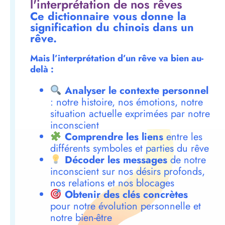
l'interprétation de nos rêves
Ce dictionnaire vous donne la
signification du chinois dans un
rêve.
Mais l’interprétation d’un rêve va bien au-
delà :
Analyser le contexte personnel
: notre histoire, nos émotions, notre
situation actuelle exprimées par notre
inconscient
Comprendre les liens
entre les
différents symboles et parties du rêve
Décoder les messages
de notre
inconscient sur nos désirs profonds,
nos relations et nos blocages
Obtenir des clés concrètes
pour notre évolution personnelle et
notre bien-être