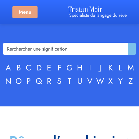
Tristan Moir
Menu
Spécialiste du langage du rêve
A
B
C
D
E
F
G
H
I
J
K
L
M
N
O
P
Q
R
S
T
U
V
W
X
Y
Z