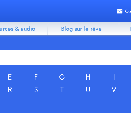
Co
urces & audio
Blog sur le rêve
E
F
G
H
I
R
S
T
U
V