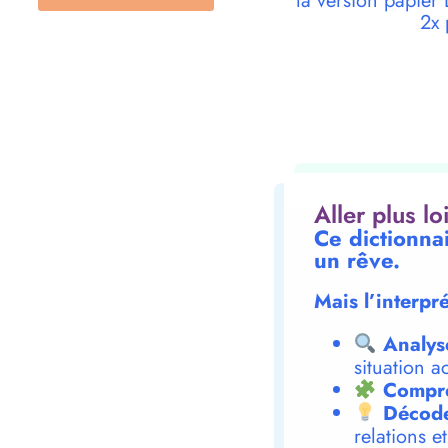
la version papie
2x 
Aller plus l
Ce dictionna
un rêve.
Mais l’interpr
Analys
situation a
Compre
Décode
relations e