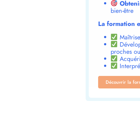
Obteni
bien-être
La formation e
Maîtrise
Dévelop
proches ou
Acquéri
Interpré
Découvrir la fo