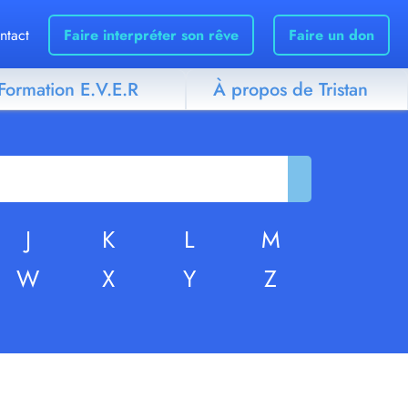
ntact
Faire interpréter son rêve
Faire un don
Formation E.V.E.R
À propos de Tristan
J
K
L
M
W
X
Y
Z