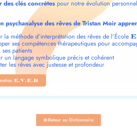
r des clés concrètes
pour notre évolution personnel
n psychanalyse des rêves de Tristan Moir appren
r la méthode d’interprétation des rêves de l’École
E
per ses compétences thérapeutiques pour accompa
 ses patients
r un langage symbolique précis et cohérent
ter les rêves avec justesse et profondeur
rmation
E.V.E.R
Retour au Dictionnaire