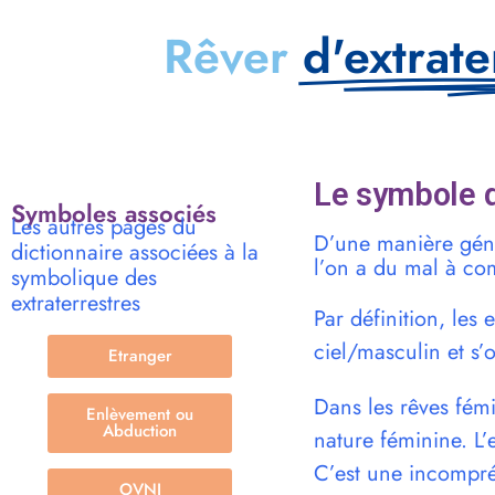
Rêver
d'extrate
Le symbole d
Symboles associés
Les autres pages du
D’une manière géné
dictionnaire associées à la
l’on a du mal à co
symbolique des
extraterrestres
Par définition, les 
ciel/masculin et s’
Etranger
Dans les rêves fémin
Enlèvement ou
Abduction
nature féminine. L’
C’est une incompréh
OVNI