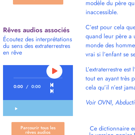
modèle du père qui f
inaccessible.
C’est pour cela que
Rêves audios associés
quand leur père a 
Écoutez des interprétations
monde des hommes 
du sens des extraterrestres
en rêve
vrai si l’enfant se 
L’extraterrestre est
tout en ayant très p
cela qu’il n’est ja
0:00
/
0:00
Voir OVNI, Abducti
Ce dictionnaire e
Parcourir tous les
rêves audios