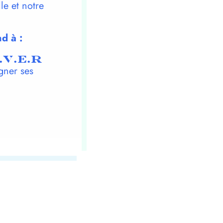
le et notre
d à :
.V.E.R
gner ses