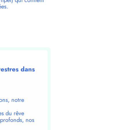
pel) qui contient
ées.
restres dans
ons, notre
es du rêve
 profonds, nos