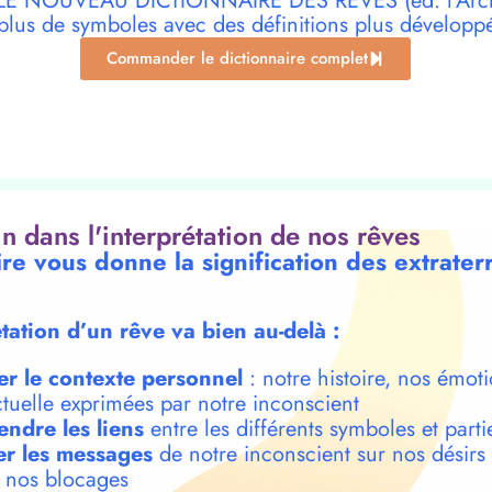
r LE NOUVEAU DICTIONNAIRE DES RÊVES (éd. l’Archi
plus de symboles avec des définitions plus développ
Commander le dictionnaire complet
oin dans l'interprétation de nos rêves
ire vous donne la signification des extrater
étation d’un rêve va bien au-delà :
er le contexte personnel
: notre histoire, nos émoti
ctuelle exprimées par notre inconscient
ndre les liens
entre les différents symboles et parti
r les messages
de notre inconscient sur nos désirs
t nos blocages