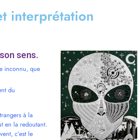
et interprétation
 son sens.
re inconnu, que
nent du
trangers à la
t en la redoutant.
ent, c’est le