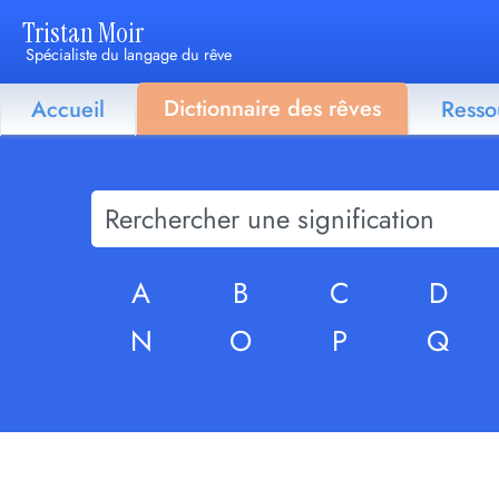
Tristan Moir
Spécialiste du langage du rêve
Dictionnaire des rêves
Accueil
Resso
A
B
C
D
N
O
P
Q