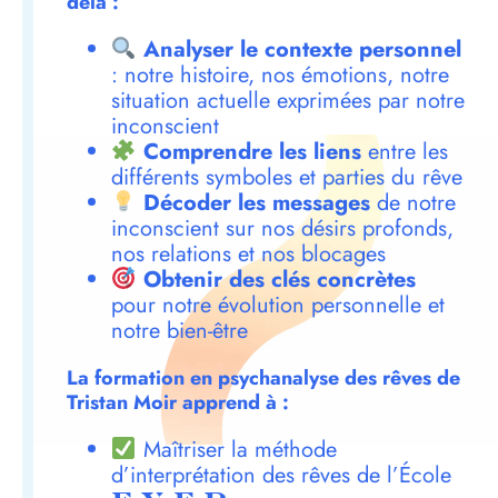
delà :
Analyser le contexte personnel
: notre histoire, nos émotions, notre
situation actuelle exprimées par notre
inconscient
Comprendre les liens
entre les
différents symboles et parties du rêve
Décoder les messages
de notre
inconscient sur nos désirs profonds,
nos relations et nos blocages
Obtenir des clés concrètes
pour notre évolution personnelle et
notre bien-être
La formation en psychanalyse des rêves de
Tristan Moir apprend à :
Maîtriser la méthode
d’interprétation des rêves de l’École