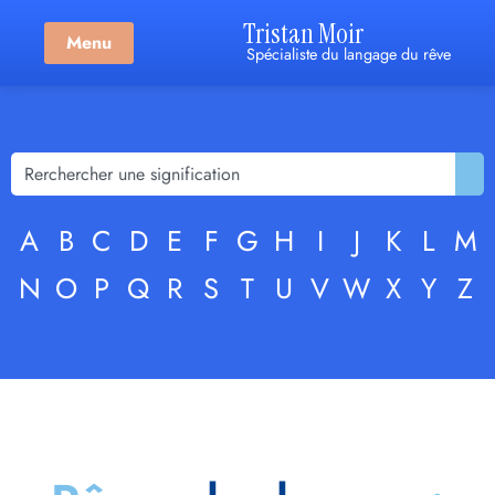
Tristan Moir
Menu
Spécialiste du langage du rêve
A
B
C
D
E
F
G
H
I
J
K
L
M
N
O
P
Q
R
S
T
U
V
W
X
Y
Z