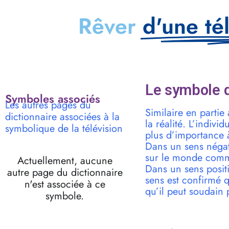
Rêver
d'une té
Le symbole d
Symboles associés
Les autres pages du
Similaire en partie
dictionnaire associées à la
la réalité. L’indivi
symbolique de la télévision
plus d’importance 
Dans un sens négati
sur le monde comm
Actuellement, aucune
Dans un sens positi
autre page du dictionnaire
sens est confirmé 
n'est associée à ce
qu’il peut soudain p
symbole.