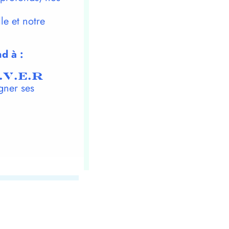
le et notre
d à :
.V.E.R
gner ses