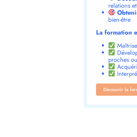
relations e
Obteni
bien-être
La formation e
Maîtrise
Dévelop
proches ou
Acquéri
Interpré
Découvrir la fo