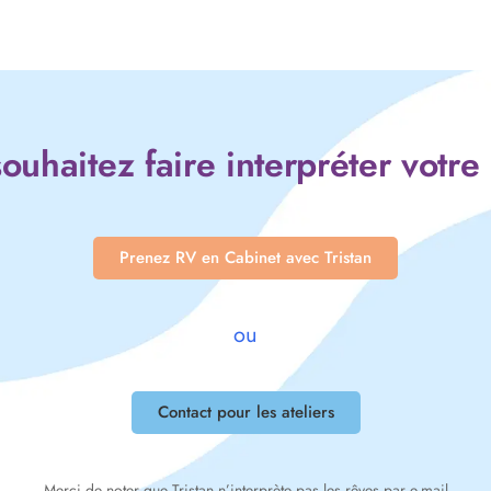
ouhaitez faire interpréter votre
Prenez RV en Cabinet avec Tristan
ou
Contact pour les ateliers
Merci de noter que Tristan n’interprète pas les rêves par e-mail