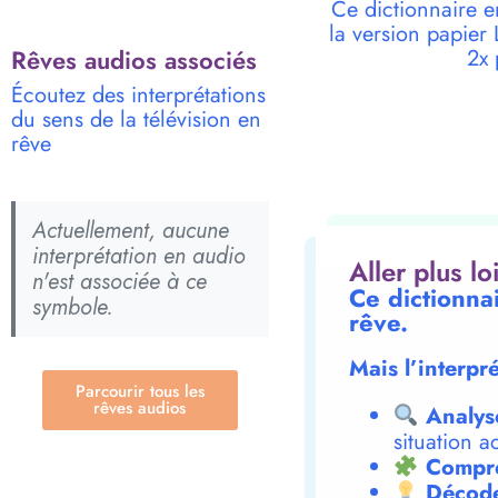
Ce dictionnaire e
la version papie
Rêves audios associés
2x 
Écoutez des interprétations
du sens de la télévision en
rêve
Actuellement, aucune
interprétation en audio
Aller plus l
n'est associée à ce
Ce dictionnai
symbole.
rêve.
Mais l’interpr
Parcourir tous les
rêves audios
Analys
situation a
Compre
Décode