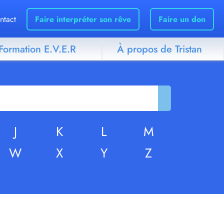
ntact
Faire interpréter son rêve
Faire un don
Formation E.V.E.R
À propos de Tristan
J
K
L
M
W
X
Y
Z