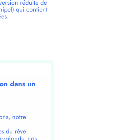
version réduite de
pel) qui contient
ées.
sion dans un
ons, notre
es du rêve
 profonds, nos