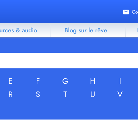
Co
urces & audio
Blog sur le rêve
E
F
G
H
I
R
S
T
U
V