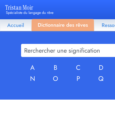
Tristan Moir
Spécialiste du langage du rêve
Dictionnaire des rêves
Accueil
Resso
A
B
C
D
N
O
P
Q