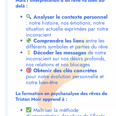
Mais l’interprétation d’un rêve va bien au-
delà :
Analyser le contexte personnel
: notre histoire, nos émotions, notre
situation actuelle exprimées par notre
inconscient
Comprendre les liens
entre les
différents symboles et parties du rêve
Décoder les messages
de notre
inconscient sur nos désirs profonds,
nos relations et nos blocages
Obtenir des clés concrètes
pour notre évolution personnelle et
notre bien-être
La formation en psychanalyse des rêves de
Tristan Moir apprend à :
Maîtriser la méthode