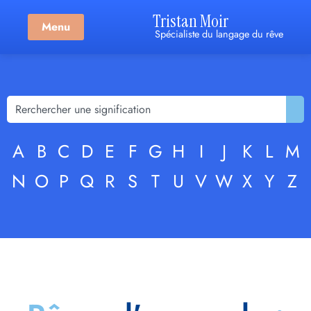
Tristan Moir
Menu
Spécialiste du langage du rêve
A
B
C
D
E
F
G
H
I
J
K
L
M
N
O
P
Q
R
S
T
U
V
W
X
Y
Z