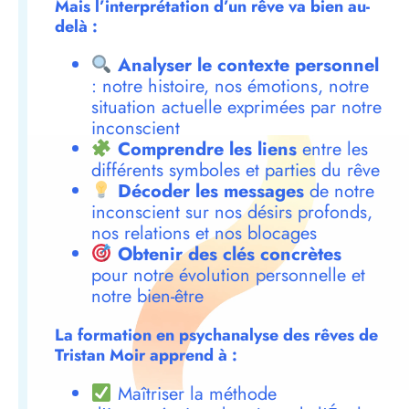
Mais l’interprétation d’un rêve va bien au-
delà :
Analyser le contexte personnel
: notre histoire, nos émotions, notre
situation actuelle exprimées par notre
inconscient
Comprendre les liens
entre les
différents symboles et parties du rêve
Décoder les messages
de notre
inconscient sur nos désirs profonds,
nos relations et nos blocages
Obtenir des clés concrètes
pour notre évolution personnelle et
notre bien-être
La formation en psychanalyse des rêves de
Tristan Moir apprend à :
Maîtriser la méthode