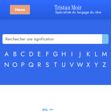
Tristan Moir
Menu
Spécialiste du langage du rêve
A
B
C
D
E
F
G
H
I
J
K
L
M
N
O
P
Q
R
S
T
U
V
W
X
Y
Z