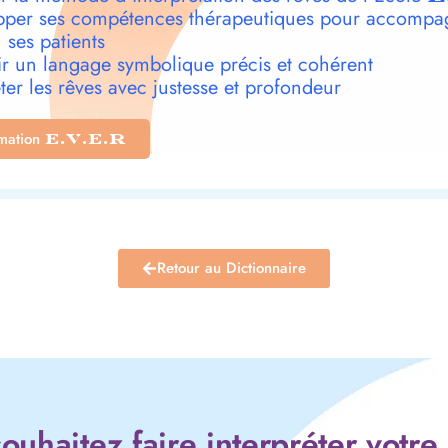
per ses compétences thérapeutiques pour accompa
 ses patients
r un langage symbolique précis et cohérent
ter les rêves avec justesse et profondeur
rmation
E.V.E.R
Retour au Dictionnaire
ouhaitez faire interpréter votre