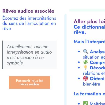
Rêves audios associés
Écoutez des interprétations
Aller plus l
du sens de l’articulation en
Ce dictionnai
rêve
rêve.
Mais l’interpr
Actuellement, aucune
Analys
interprétation en audio
situation a
n'est associée à ce
Compre
symbole.
Décode
relations e
Obteni
Parcourir tous les
bien-être
rêves audios
La formation e
Maîtrise