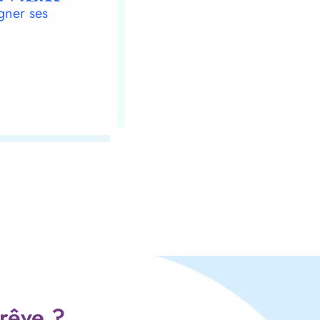
gner ses
 rêve ?