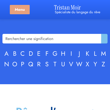
Tristan Moir
Menu
Spécialiste du langage du rêve
A
B
C
D
E
F
G
H
I
J
K
L
M
N
O
P
Q
R
S
T
U
V
W
X
Y
Z