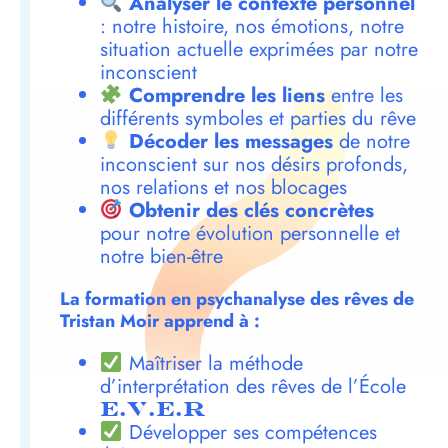
Analyser le contexte personnel
: notre histoire, nos émotions, notre
situation actuelle exprimées par notre
inconscient
Comprendre les liens
entre les
différents symboles et parties du rêve
Décoder les messages
de notre
inconscient sur nos désirs profonds,
nos relations et nos blocages
Obtenir des clés concrètes
pour notre évolution personnelle et
notre bien-être
La formation en psychanalyse des rêves de
Tristan Moir apprend à :
Maîtriser la méthode
d’interprétation des rêves de l’École
E.V.E.R
Développer ses compétences