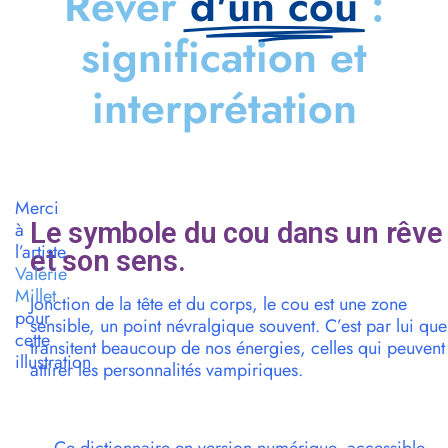
Rêver
d'un cou
:
signification et
interprétation
Merci
Le symbole du cou dans un rêve
à
l’artiste
et son sens.
Valérie
Millet
Jonction de la tête et du corps, le cou est une zone
pour
sensible, un point névralgique souvent. C’est par lui que
cette
transitent beaucoup de nos énergies, celles qui peuvent
illustration
attirer les personnalités vampiriques.