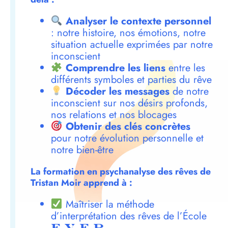
Analyser le contexte personnel
: notre histoire, nos émotions, notre
situation actuelle exprimées par notre
inconscient
Comprendre les liens
entre les
différents symboles et parties du rêve
Décoder les messages
de notre
inconscient sur nos désirs profonds,
nos relations et nos blocages
Obtenir des clés concrètes
pour notre évolution personnelle et
notre bien-être
La formation en psychanalyse des rêves de
Tristan Moir apprend à :
Maîtriser la méthode
d’interprétation des rêves de l’École
E.V.E.R