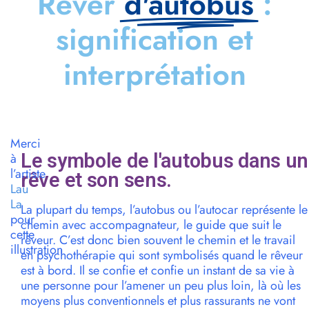
Rêver
d'autobus
:
signification et
interprétation
Merci
Le symbole de l'autobus dans un
à
l’artiste
rêve et son sens.
Lau
La
La plupart du temps, l’autobus ou l’autocar représente le
pour
chemin avec accompagnateur, le guide que suit le
cette
rêveur. C’est donc bien souvent le chemin et le travail
illustration
en psychothérapie qui sont symbolisés quand le rêveur
est à bord. Il se confie et confie un instant de sa vie à
une personne pour l’amener un peu plus loin, là où les
moyens plus conventionnels et plus rassurants ne vont