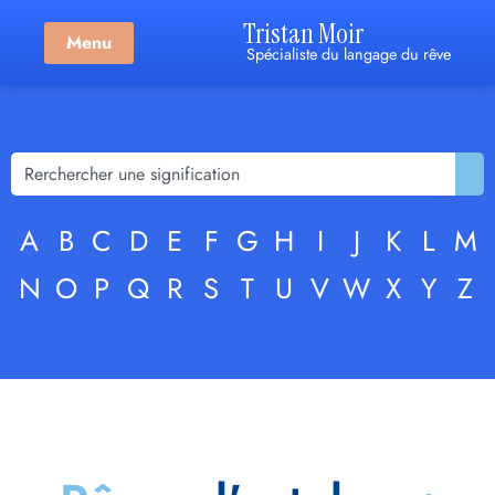
Tristan Moir
Menu
Spécialiste du langage du rêve
A
B
C
D
E
F
G
H
I
J
K
L
M
N
O
P
Q
R
S
T
U
V
W
X
Y
Z