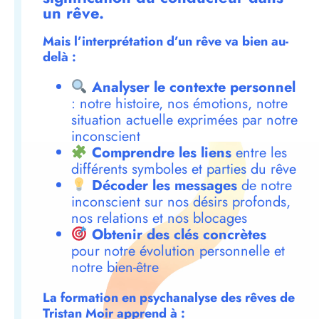
un rêve.
Mais l’interprétation d’un rêve va bien au-
delà :
Analyser le contexte personnel
: notre histoire, nos émotions, notre
situation actuelle exprimées par notre
inconscient
Comprendre les liens
entre les
différents symboles et parties du rêve
Décoder les messages
de notre
inconscient sur nos désirs profonds,
nos relations et nos blocages
Obtenir des clés concrètes
pour notre évolution personnelle et
notre bien-être
La formation en psychanalyse des rêves de
Tristan Moir apprend à :