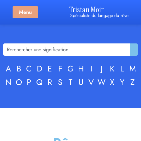
Tristan Moir
Menu
Spécialiste du langage du rêve
A
B
C
D
E
F
G
H
I
J
K
L
M
N
O
P
Q
R
S
T
U
V
W
X
Y
Z