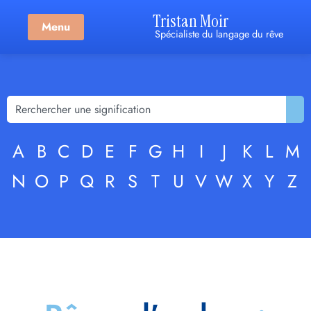
Tristan Moir
Menu
Spécialiste du langage du rêve
A
B
C
D
E
F
G
H
I
J
K
L
M
N
O
P
Q
R
S
T
U
V
W
X
Y
Z