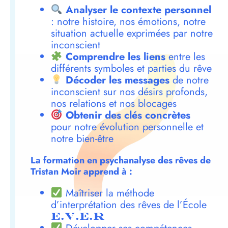
Analyser le contexte personnel
: notre histoire, nos émotions, notre
situation actuelle exprimées par notre
inconscient
Comprendre les liens
entre les
différents symboles et parties du rêve
Décoder les messages
de notre
inconscient sur nos désirs profonds,
nos relations et nos blocages
Obtenir des clés concrètes
pour notre évolution personnelle et
notre bien-être
La formation en psychanalyse des rêves de
Tristan Moir apprend à :
Maîtriser la méthode
d’interprétation des rêves de l’École
E.V.E.R