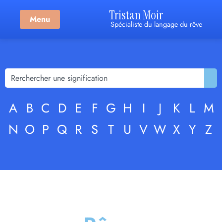
Tristan Moir
Menu
Spécialiste du langage du rêve
A
B
C
D
E
F
G
H
I
J
K
L
M
N
O
P
Q
R
S
T
U
V
W
X
Y
Z