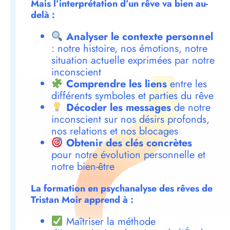
Mais l’interprétation d’un rêve va bien au-
delà :
Analyser le contexte personnel
: notre histoire, nos émotions, notre
situation actuelle exprimées par notre
inconscient
Comprendre les liens
entre les
différents symboles et parties du rêve
Décoder les messages
de notre
inconscient sur nos désirs profonds,
nos relations et nos blocages
Obtenir des clés concrètes
pour notre évolution personnelle et
notre bien-être
La formation en psychanalyse des rêves de
Tristan Moir apprend à :
Maîtriser la méthode