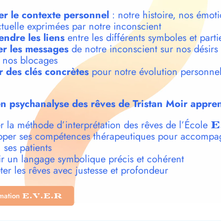
er le contexte personnel
: notre histoire, nos émoti
ctuelle exprimées par notre inconscient
ndre les liens
entre les différents symboles et parti
r les messages
de notre inconscient sur nos désirs
t nos blocages
r des clés concrètes
pour notre évolution personnel
n psychanalyse des rêves de Tristan Moir appren
r la méthode d’interprétation des rêves de l’École
E
per ses compétences thérapeutiques pour accompa
 ses patients
r un langage symbolique précis et cohérent
ter les rêves avec justesse et profondeur
rmation
E.V.E.R