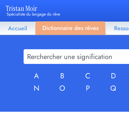
Tristan Moir
Spécialiste du langage du rêve
Dictionnaire des rêves
Accueil
Resso
A
B
C
D
N
O
P
Q