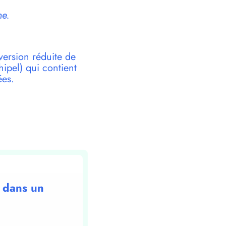
ne.
version réduite de
pel) qui contient
ées.
x dans un