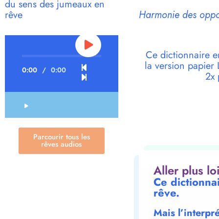
du sens des jumeaux en
rêve
Harmonie des opposé
Ce dictionnaire e
la version papie
0:00
/
0:00
2x 
Parcourir tous les
rêves audios
Aller plus l
Ce dictionna
rêve.
Mais l’interpr