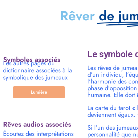
Rêver
de ju
Le symbole d
Symboles associés
Les autres pages du
Les rêves de jumeaux
dictionnaire associées à la
d’un individu, l’équ
symbolique des jumeaux
l’harmonie des com
phase d’opposition 
Lumière
humaine. Elle doit 
La carte du tarot «
deviennent égaux. 
Rêves audios associés
Si l’un des jumeaux
Écoutez des interprétations
personnalité que n