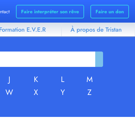
ntact
Faire interpréter son rêve
Faire un don
Formation E.V.E.R
À propos de Tristan
J
K
L
M
W
X
Y
Z