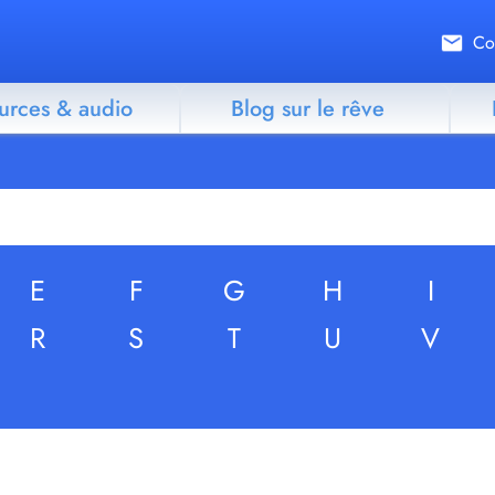
Co
urces & audio
Blog sur le rêve
E
F
G
H
I
R
S
T
U
V