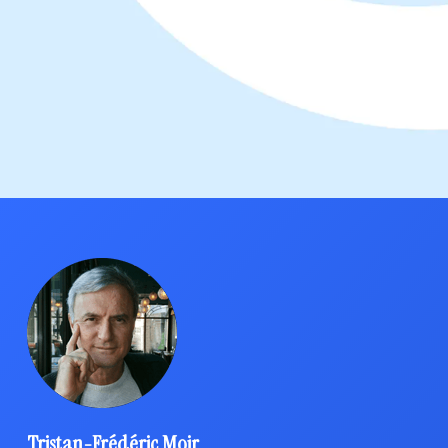
Tristan-Frédéric Moir