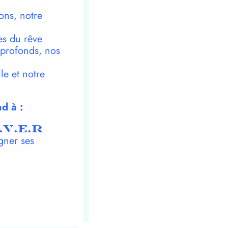
ons, notre
es du rêve
 profonds, nos
le et notre
d à :
.V.E.R
gner ses