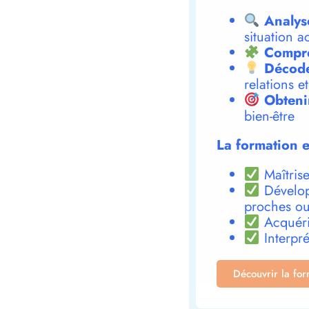
Analys
situation a
Compre
Décode
relations e
Obteni
bien-être
La formation e
Maîtrise
Dévelop
proches ou
Acquéri
Interpré
Découvrir la fo