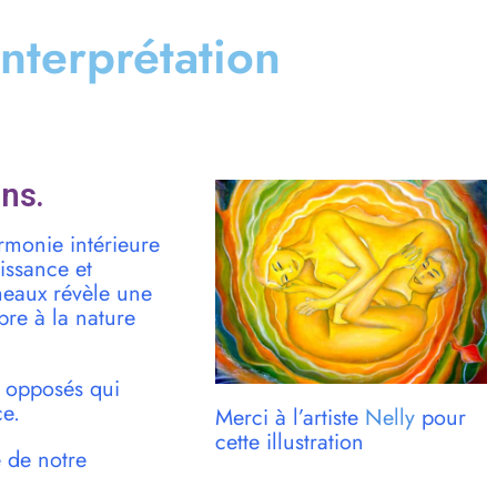
 interprétation
ns.
armonie intérieure
aissance et
meaux révèle une
pre à la nature
s opposés qui
ce.
Merci à l’artiste
Nelly
pour
cette illustration
é de notre