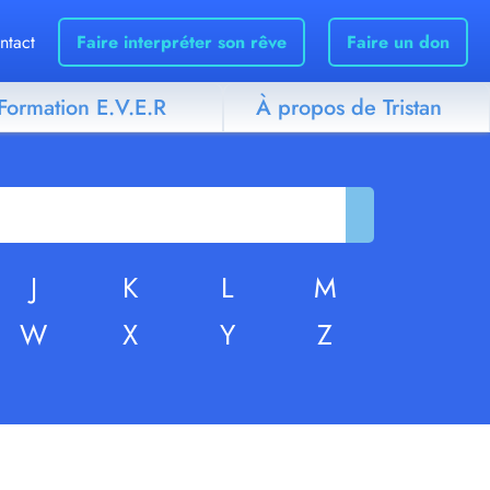
ntact
Faire interpréter son rêve
Faire un don
Formation E.V.E.R
À propos de Tristan
J
K
L
M
W
X
Y
Z