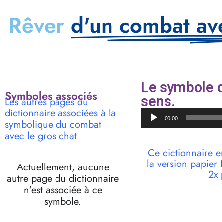
Rêver
d'un combat ave
Le symbole d
Symboles associés
sens.
Les autres pages du
dictionnaire associées à la
Lecteur
00:00
symbolique du combat
audio
avec le gros chat
Ce dictionnaire e
la version papie
Actuellement, aucune
2x 
autre page du dictionnaire
n'est associée à ce
symbole.