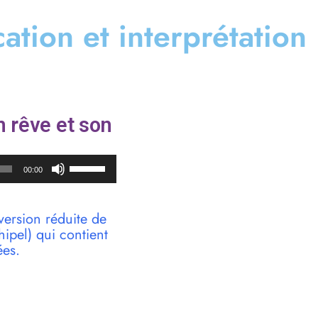
ication et interprétation
 rêve et son
Utilisez
00:00
les
flèches
haut/bas
version réduite de
pour
pel) qui contient
augmenter
ées.
ou
diminuer
le
volume.