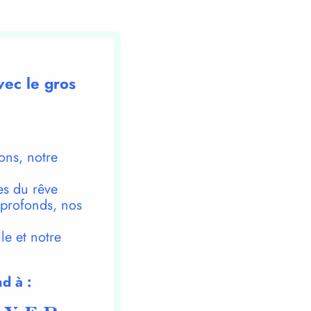
vec le gros
ons, notre
es du rêve
 profonds, nos
le et notre
d à :