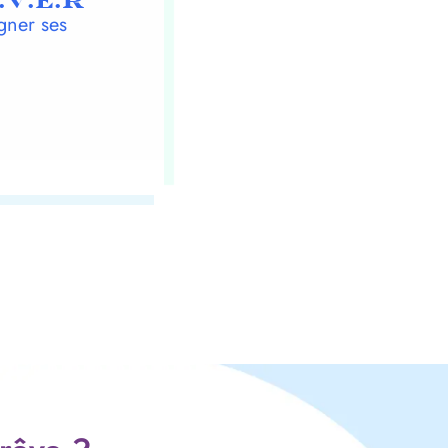
.V.E.R
gner ses