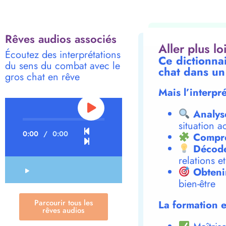
Rêves audios associés
Aller plus l
Écoutez des interprétations
Ce dictionna
du sens du combat avec le
chat dans un
gros chat en rêve
Mais l’interpr
Analys
situation a
0:00
/
0:00
Compre
Décode
relations e
Obteni
bien-être
Parcourir tous les
La formation e
rêves audios