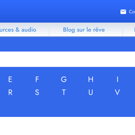
Co
urces & audio
Blog sur le rêve
E
F
G
H
I
R
S
T
U
V