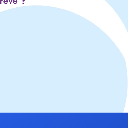
 rêve ?