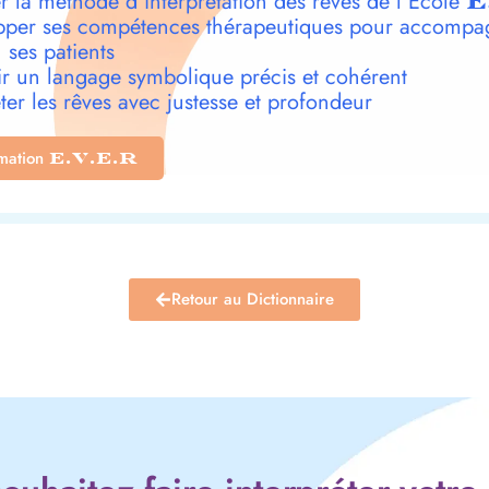
r la méthode d’interprétation des rêves de l’École
E
per ses compétences thérapeutiques pour accompa
 ses patients
r un langage symbolique précis et cohérent
ter les rêves avec justesse et profondeur
rmation
E.V.E.R
Retour au Dictionnaire