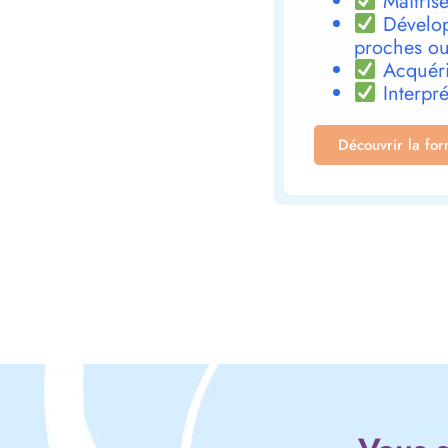
Maîtrise
Dévelop
proches ou
Acquéri
Interpré
Découvrir la fo