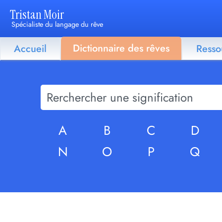
Tristan Moir
Spécialiste du langage du rêve
Dictionnaire des rêves
Accueil
Resso
A
B
C
D
N
O
P
Q