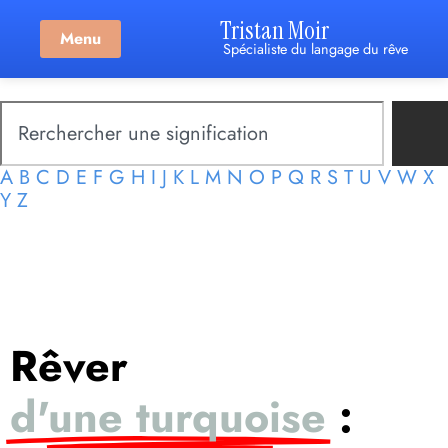
Tristan Moir
Menu
Spécialiste du langage du rêve
A
B
C
D
E
F
G
H
I
J
K
L
M
N
O
P
Q
R
S
T
U
V
W
X
Y
Z
Rêver
d'une turquoise
: