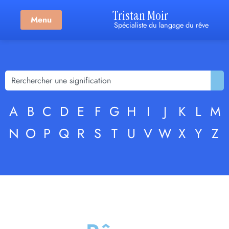
Tristan Moir
Menu
Spécialiste du langage du rêve
A
B
C
D
E
F
G
H
I
J
K
L
M
N
O
P
Q
R
S
T
U
V
W
X
Y
Z