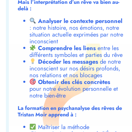
Mais l’interprétation d’un rêve va bien au-
delà :
Analyser le contexte personnel
: notre histoire, nos émotions, notre
situation actuelle exprimées par notre
inconscient
Comprendre les liens
entre les
différents symboles et parties du rêve
Décoder les messages
de notre
inconscient sur nos désirs profonds,
nos relations et nos blocages
Obtenir des clés concrètes
pour notre évolution personnelle et
notre bien-être
La formation en psychanalyse des rêves de
Tristan Moir apprend à :
Maîtriser la méthode